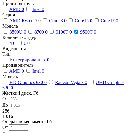
Производитель
AMD
0
Intel
0
Серия
AMD Ryzen 5
0
Core i3
0
Core i5
0
Core i7
0
Модель
3500U
0
8700
0
9100T
0
9500T
0
Количество ядер
4
0
6
0
Видеокарта
Тип
Интегрированная
0
Производитель
AMD
0
Intel
0
Модель
HD Graphics 630
0
Radeon Vega 8
0
UHD Graphics
630
0
Жесткий диск, Гб
От
До
256
1 016
Оперативная память, Гб
От