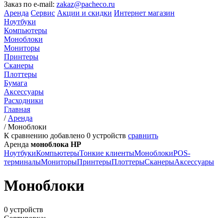
Заказ по e-mail:
zakaz@pacheco.ru
Аренда
Сервис
Акции и скидки
Интернет магазин
Ноутбуки
Компьютеры
Моноблоки
Мониторы
Принтеры
Сканеры
Плоттеры
Бумага
Аксессуары
Расходники
Главная
/
Аренда
/
Моноблоки
К сравнению добавлено
0
устройств
сравнить
Аренда
моноблока HP
Ноутбуки
Компьютеры
Тонкие клиенты
Моноблоки
POS-
терминалы
Мониторы
Принтеры
Плоттеры
Сканеры
Аксессуары
Моноблоки
0 устройств