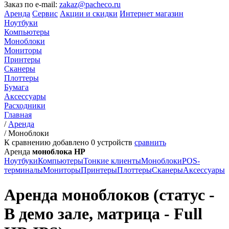
Заказ по e-mail:
zakaz@pacheco.ru
Аренда
Сервис
Акции и скидки
Интернет магазин
Ноутбуки
Компьютеры
Моноблоки
Мониторы
Принтеры
Сканеры
Плоттеры
Бумага
Аксессуары
Расходники
Главная
/
Аренда
/
Моноблоки
К сравнению добавлено
0
устройств
сравнить
Аренда
моноблока HP
Ноутбуки
Компьютеры
Тонкие клиенты
Моноблоки
POS-
терминалы
Мониторы
Принтеры
Плоттеры
Сканеры
Аксессуары
Аренда моноблоков (статус -
В демо зале, матрица - Full