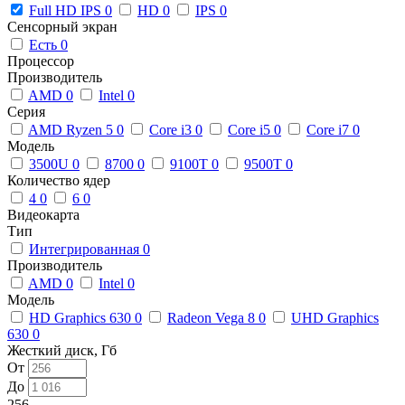
Full HD IPS
0
HD
0
IPS
0
Сенсорный экран
Есть
0
Процессор
Производитель
AMD
0
Intel
0
Серия
AMD Ryzen 5
0
Core i3
0
Core i5
0
Core i7
0
Модель
3500U
0
8700
0
9100T
0
9500T
0
Количество ядер
4
0
6
0
Видеокарта
Тип
Интегрированная
0
Производитель
AMD
0
Intel
0
Модель
HD Graphics 630
0
Radeon Vega 8
0
UHD Graphics
630
0
Жесткий диск, Гб
От
До
256