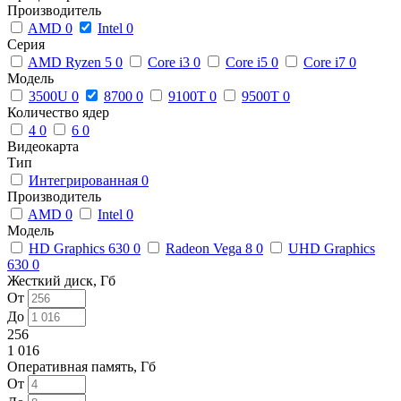
Производитель
AMD
0
Intel
0
Серия
AMD Ryzen 5
0
Core i3
0
Core i5
0
Core i7
0
Модель
3500U
0
8700
0
9100T
0
9500T
0
Количество ядер
4
0
6
0
Видеокарта
Тип
Интегрированная
0
Производитель
AMD
0
Intel
0
Модель
HD Graphics 630
0
Radeon Vega 8
0
UHD Graphics
630
0
Жесткий диск, Гб
От
До
256
1 016
Оперативная память, Гб
От