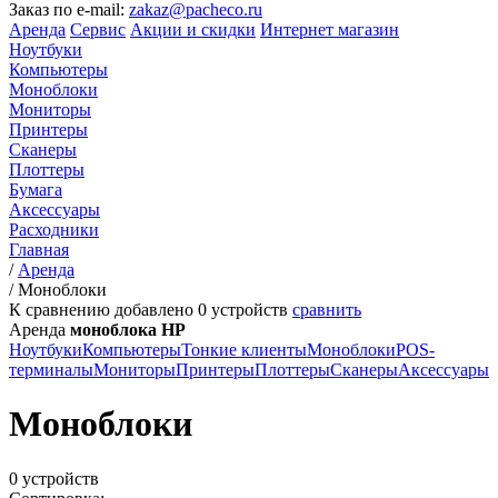
Заказ по e-mail:
zakaz@pacheco.ru
Аренда
Сервис
Акции и скидки
Интернет магазин
Ноутбуки
Компьютеры
Моноблоки
Мониторы
Принтеры
Сканеры
Плоттеры
Бумага
Аксессуары
Расходники
Главная
/
Аренда
/
Моноблоки
К сравнению добавлено
0
устройств
сравнить
Аренда
моноблока HP
Ноутбуки
Компьютеры
Тонкие клиенты
Моноблоки
POS-
терминалы
Мониторы
Принтеры
Плоттеры
Сканеры
Аксессуары
Моноблоки
0 устройств