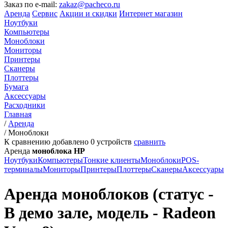
Заказ по e-mail:
zakaz@pacheco.ru
Аренда
Сервис
Акции и скидки
Интернет магазин
Ноутбуки
Компьютеры
Моноблоки
Мониторы
Принтеры
Сканеры
Плоттеры
Бумага
Аксессуары
Расходники
Главная
/
Аренда
/
Моноблоки
К сравнению добавлено
0
устройств
сравнить
Аренда
моноблока HP
Ноутбуки
Компьютеры
Тонкие клиенты
Моноблоки
POS-
терминалы
Мониторы
Принтеры
Плоттеры
Сканеры
Аксессуары
Аренда моноблоков (статус -
В демо зале, модель - Radeon