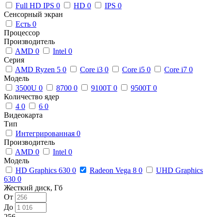
Full HD IPS
0
HD
0
IPS
0
Сенсорный экран
Есть
0
Процессор
Производитель
AMD
0
Intel
0
Серия
AMD Ryzen 5
0
Core i3
0
Core i5
0
Core i7
0
Модель
3500U
0
8700
0
9100T
0
9500T
0
Количество ядер
4
0
6
0
Видеокарта
Тип
Интегрированная
0
Производитель
AMD
0
Intel
0
Модель
HD Graphics 630
0
Radeon Vega 8
0
UHD Graphics
630
0
Жесткий диск, Гб
От
До
256