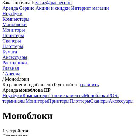
Заказ по e-mail:
zakaz@pacheco.ru
Аренда
Сервис
Акции и скидки
Интернет магазин
Ноутбуки
Компьютеры
Моноблоки
Мониторы
Принтеры
Сканеры
Плоттеры
Бумага
Аксессуары
Расходники
Главная
/
Аренда
/
Моноблоки
К сравнению добавлено
0
устройств
сравнить
Аренда
моноблока HP
Ноутбуки
Компьютеры
Тонкие клиенты
Моноблоки
POS-
терминалы
Мониторы
Принтеры
Плоттеры
Сканеры
Аксессуары
Моноблоки
1 устройство