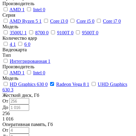
Производитель
AMD
1
Intel
0
Серия
AMD Ryzen 5
1
Core i3
0
Core i5
0
Core i7
0
Модель
3500U
1
8700
0
9100T
0
9500T
0
Количество ядер
4
1
6
0
Видеокарта
Тип
Интегрированная
1
Производитель
AMD
1
Intel
0
Модель
HD Graphics 630
0
Radeon Vega 8
1
UHD Graphics
630
3
Жесткий диск, Гб
От
До
256
1 016
Оперативная память, Гб
От