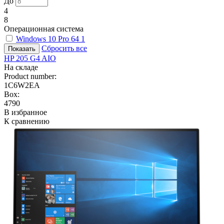
До
4
8
Операционная система
Windows 10 Pro 64
1
Сбросить все
HP 205 G4 AIO
На складе
Product number:
1C6W2EA
Box:
4790
В избранное
К сравнению