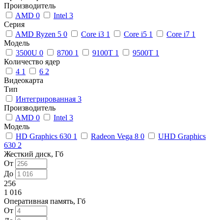
Производитель
AMD
0
Intel
3
Серия
AMD Ryzen 5
0
Core i3
1
Core i5
1
Core i7
1
Модель
3500U
0
8700
1
9100T
1
9500T
1
Количество ядер
4
1
6
2
Видеокарта
Тип
Интегрированная
3
Производитель
AMD
0
Intel
3
Модель
HD Graphics 630
1
Radeon Vega 8
0
UHD Graphics
630
2
Жесткий диск, Гб
От
До
256
1 016
Оперативная память, Гб
От