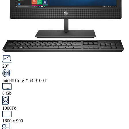
20"
Intel® Core™ i3-9100T
8 Gb
1000Гб
1600 x 900