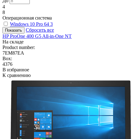
До
4
8
Операционная система
Windows 10 Pro 64
3
Сбросить все
HP ProOne 400 G5 All-in-One NT
На складе
Product number:
7EM87EA
Box:
4376
В избранное
К сравнению