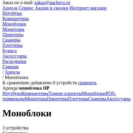
Заказ по e-mail:
zakaz@pacheco.ru
Аренда
Сервис
Акции и скидки
Интернет магазин
Ноутбуки
Компьютеры
Моноблоки
Мониторы
Принтеры
Сканеры
Плоттеры
Бумага
Аксессуары
Расходники
Главная
/
Аренда
/
Моноблоки
К сравнению добавлено
0
устройств
сравнить
Аренда
моноблока HP
Ноутбуки
Компьютеры
Тонкие клиенты
Моноблоки
POS-
терминалы
Мониторы
Принтеры
Плоттеры
Сканеры
Аксессуары
Моноблоки
3 устройства