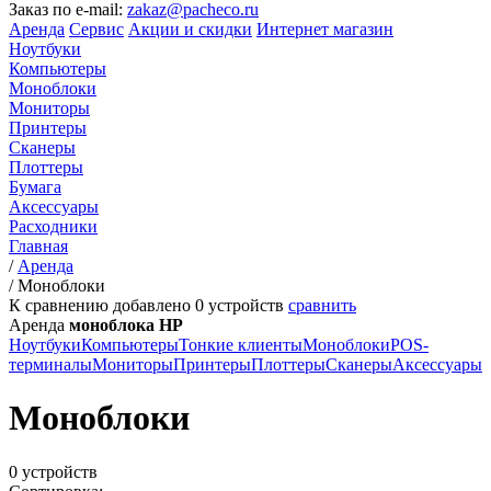
Заказ по e-mail:
zakaz@pacheco.ru
Аренда
Сервис
Акции и скидки
Интернет магазин
Ноутбуки
Компьютеры
Моноблоки
Мониторы
Принтеры
Сканеры
Плоттеры
Бумага
Аксессуары
Расходники
Главная
/
Аренда
/
Моноблоки
К сравнению добавлено
0
устройств
сравнить
Аренда
моноблока HP
Ноутбуки
Компьютеры
Тонкие клиенты
Моноблоки
POS-
терминалы
Мониторы
Принтеры
Плоттеры
Сканеры
Аксессуары
Моноблоки
0 устройств