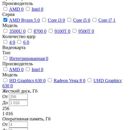
Производитель
AMD
0
Intel
0
Серия
AMD Ryzen 5
0
Core i3
0
Core i5
0
Core i7
1
Модель
3500U
0
8700
0
9100T
0
9500T
0
Количество ядер
4
0
6
0
Видеокарта
Тип
Интегрированная
0
Производитель
AMD
0
Intel
0
Модель
HD Graphics 630
0
Radeon Vega 8
0
UHD Graphics
630
0
Жесткий диск, Гб
От
До
256
1 016
Оперативная память, Гб
От