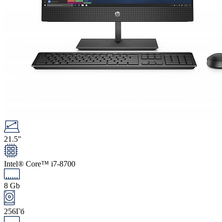
21.5"
Intel® Core™ i7-8700
8 Gb
256Гб