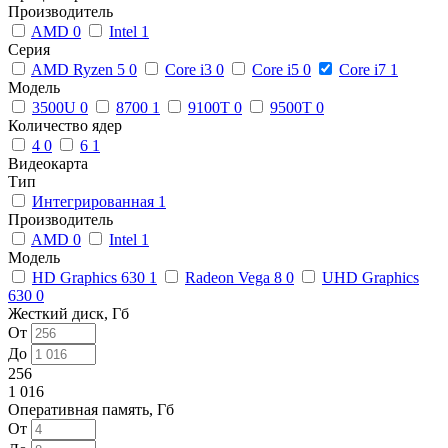
Производитель
AMD
0
Intel
1
Серия
AMD Ryzen 5
0
Core i3
0
Core i5
0
Core i7
1
Модель
3500U
0
8700
1
9100T
0
9500T
0
Количество ядер
4
0
6
1
Видеокарта
Тип
Интегрированная
1
Производитель
AMD
0
Intel
1
Модель
HD Graphics 630
1
Radeon Vega 8
0
UHD Graphics
630
0
Жесткий диск, Гб
От
До
256
1 016
Оперативная память, Гб
От