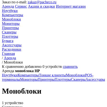
Заказ по e-mail:
zakaz@pacheco.ru
Аренда
Сервис
Акции и скидки
Интернет магазин
Ноутбуки
Компьютеры
Моноблоки
Мониторы
Принтеры
Сканеры
Плоттеры
Бумага
Аксессуары
Расходники
Главная
/
Аренда
/
Моноблоки
К сравнению добавлено
0
устройств
сравнить
Аренда
моноблока HP
Ноутбуки
Компьютеры
Тонкие клиенты
Моноблоки
POS-
терминалы
Мониторы
Принтеры
Плоттеры
Сканеры
Аксессуары
Моноблоки
1 устройство