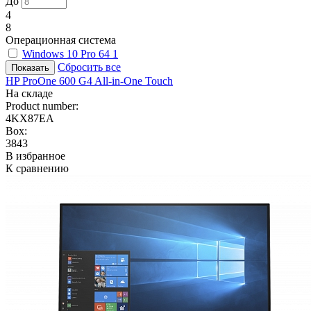
До
4
8
Операционная система
Windows 10 Pro 64
1
Сбросить все
HP ProOne 600 G4 All-in-One Touch
На складе
Product number:
4KX87EA
Box:
3843
В избранное
К сравнению