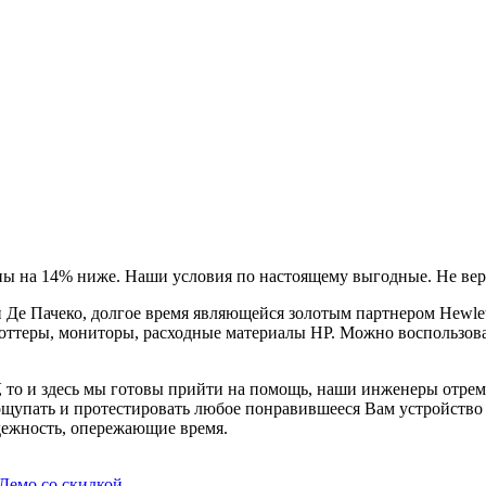
ны на 14% ниже. Наши условия по настоящему выгодные. Не вер
Де Пачеко, долгое время являющейся золотым партнером Hewlet
оттеры, мониторы, расходные материалы HP. Можно воспользова
, то и здесь мы готовы прийти на помощь, наши инженеры отре
ощупать и протестировать любое понравившееся Вам устройство в
дежность, опережающие время.
Демо со скидкой