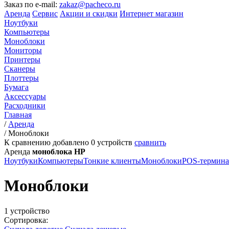
Заказ по e-mail:
zakaz@pacheco.ru
Аренда
Сервис
Акции и скидки
Интернет магазин
Ноутбуки
Компьютеры
Моноблоки
Мониторы
Принтеры
Сканеры
Плоттеры
Бумага
Аксессуары
Расходники
Главная
/
Аренда
/
Моноблоки
К сравнению добавлено
0
устройств
сравнить
Аренда
моноблока HP
Ноутбуки
Компьютеры
Тонкие клиенты
Моноблоки
POS-термин
Моноблоки
1 устройство
Сортировка: