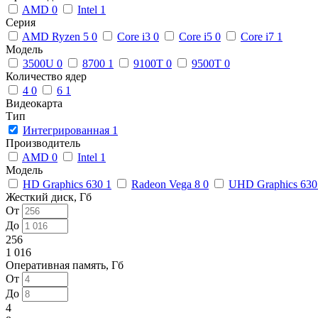
AMD
0
Intel
1
Серия
AMD Ryzen 5
0
Core i3
0
Core i5
0
Core i7
1
Модель
3500U
0
8700
1
9100T
0
9500T
0
Количество ядер
4
0
6
1
Видеокарта
Тип
Интегрированная
1
Производитель
AMD
0
Intel
1
Модель
HD Graphics 630
1
Radeon Vega 8
0
UHD Graphics 63
Жесткий диск, Гб
От
До
256
1 016
Оперативная память, Гб
От
До
4