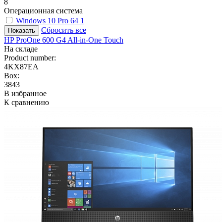
8
Операционная система
Windows 10 Pro 64
1
Сбросить все
HP ProOne 600 G4 All-in-One Touch
На складе
Product number:
4KX87EA
Box:
3843
В избранное
К сравнению