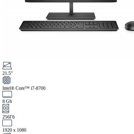
21.5"
Intel® Core™ i7-8700
8 Gb
256Гб
1920 x 1080