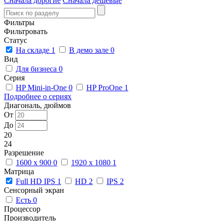
Сначала дорогие
Сначала дешевые
Фильтры
Фильтровать
Статус
На складе
1
В демо зале
0
Вид
Для бизнеса
0
Серия
HP Mini-in-One
0
HP ProOne
1
Подробнее о сериях
Диагональ, дюймов
От
До
20
24
Разрешение
1600 x 900
0
1920 x 1080
1
Матрица
Full HD IPS
1
HD
2
IPS
2
Сенсорный экран
Есть
0
Процессор
Производитель