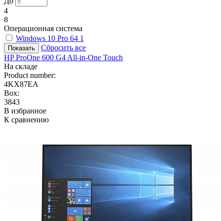
До
4
8
Операционная система
Windows 10 Pro 64
1
Сбросить все
HP ProOne 600 G4 All-in-One Touch
На складе
Product number:
4KX87EA
Box:
3843
В избранное
К сравнению