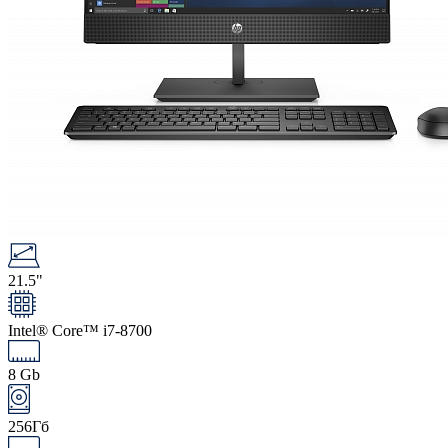
21.5"
Intel® Core™ i7-8700
8 Gb
256Гб