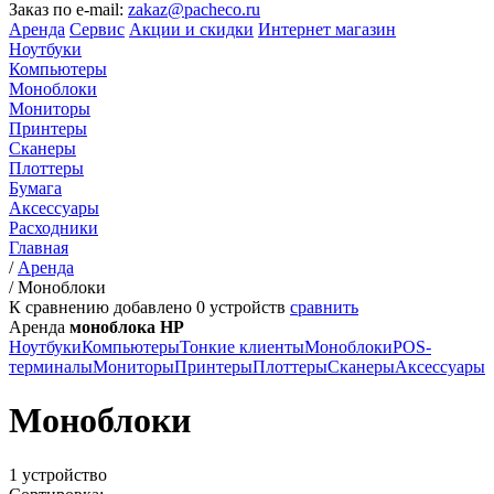
Заказ по e-mail:
zakaz@pacheco.ru
Аренда
Сервис
Акции и скидки
Интернет магазин
Ноутбуки
Компьютеры
Моноблоки
Мониторы
Принтеры
Сканеры
Плоттеры
Бумага
Аксессуары
Расходники
Главная
/
Аренда
/
Моноблоки
К сравнению добавлено
0
устройств
сравнить
Аренда
моноблока HP
Ноутбуки
Компьютеры
Тонкие клиенты
Моноблоки
POS-
терминалы
Мониторы
Принтеры
Плоттеры
Сканеры
Аксессуары
Моноблоки
1 устройство