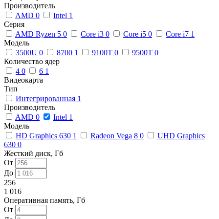
Производитель
AMD
0
Intel
1
Серия
AMD Ryzen 5
0
Core i3
0
Core i5
0
Core i7
1
Модель
3500U
0
8700
1
9100T
0
9500T
0
Количество ядер
4
0
6
1
Видеокарта
Тип
Интегрированная
1
Производитель
AMD
0
Intel
1
Модель
HD Graphics 630
1
Radeon Vega 8
0
UHD Graphics
630
0
Жесткий диск, Гб
От
До
256
1 016
Оперативная память, Гб
От