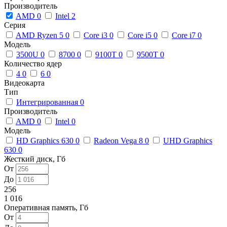
Производитель
AMD
0
Intel
2
Серия
AMD Ryzen 5
0
Core i3
0
Core i5
0
Core i7
0
Модель
3500U
0
8700
0
9100T
0
9500T
0
Количество ядер
4
0
6
0
Видеокарта
Тип
Интегрированная
0
Производитель
AMD
0
Intel
0
Модель
HD Graphics 630
0
Radeon Vega 8
0
UHD Graphics
630
0
Жесткий диск, Гб
От
До
256
1 016
Оперативная память, Гб
От