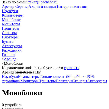
Заказ по e-mail:
zakaz@pacheco.ru
Аренда
Сервис
Акции и скидки
Интернет магазин
Ноутбуки
Компьютеры
Моноблоки
Мониторы
Принтеры
Сканеры
Плоттеры
Бумага
Аксессуары
Расходники
Главная
/
Аренда
/
Моноблоки
К сравнению добавлено
0
устройств
сравнить
Аренда
моноблока HP
Ноутбуки
Компьютеры
Тонкие клиенты
Моноблоки
POS-
терминалы
Мониторы
Принтеры
Плоттеры
Сканеры
Аксессуары
Моноблоки
0 устройств