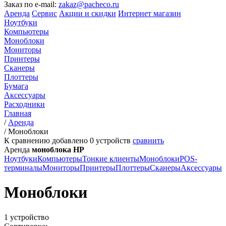
Заказ по e-mail:
zakaz@pacheco.ru
Аренда
Сервис
Акции и скидки
Интернет магазин
Ноутбуки
Компьютеры
Моноблоки
Мониторы
Принтеры
Сканеры
Плоттеры
Бумага
Аксессуары
Расходники
Главная
/
Аренда
/
Моноблоки
К сравнению добавлено
0
устройств
сравнить
Аренда
моноблока HP
Ноутбуки
Компьютеры
Тонкие клиенты
Моноблоки
POS-
терминалы
Мониторы
Принтеры
Плоттеры
Сканеры
Аксессуары
Моноблоки
1 устройство