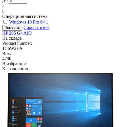
До
4
8
Операционная система
Windows 10 Pro 64
1
Сбросить все
HP 205 G4 AIO
На складе
Product number:
1C6W2EA
Box:
4790
В избранное
К сравнению