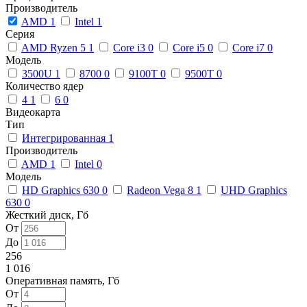
Производитель
AMD
1
Intel
1
Серия
AMD Ryzen 5
1
Core i3
0
Core i5
0
Core i7
0
Модель
3500U
1
8700
0
9100T
0
9500T
0
Количество ядер
4
1
6
0
Видеокарта
Тип
Интегрированная
1
Производитель
AMD
1
Intel
0
Модель
HD Graphics 630
0
Radeon Vega 8
1
UHD Graphics
630
0
Жесткий диск, Гб
От
До
256
1 016
Оперативная память, Гб
От