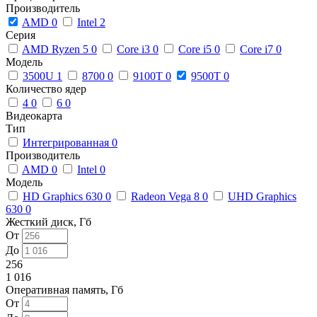
Производитель
AMD
0
Intel
2
Серия
AMD Ryzen 5
0
Core i3
0
Core i5
0
Core i7
0
Модель
3500U
1
8700
0
9100T
0
9500T
0
Количество ядер
4
0
6
0
Видеокарта
Тип
Интегрированная
0
Производитель
AMD
0
Intel
0
Модель
HD Graphics 630
0
Radeon Vega 8
0
UHD Graphics
630
0
Жесткий диск, Гб
От
До
256
1 016
Оперативная память, Гб
От