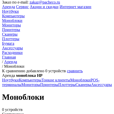
Заказ по e-mail:
zakaz@pacheco.ru
Аренда
Сервис
Акции и скидки
Интернет магазин
Ноутбуки
Компьютеры
Моноблоки
Мониторы
Принтеры
Сканеры
Плоттеры
Бумага
Аксессуары
Расходники
Главная
/
Аренда
/
Моноблоки
К сравнению добавлено
0
устройств
сравнить
Аренда
моноблока HP
Ноутбуки
Компьютеры
Тонкие клиенты
Моноблоки
POS-
терминалы
Мониторы
Принтеры
Плоттеры
Сканеры
Аксессуары
Моноблоки
0 устройств