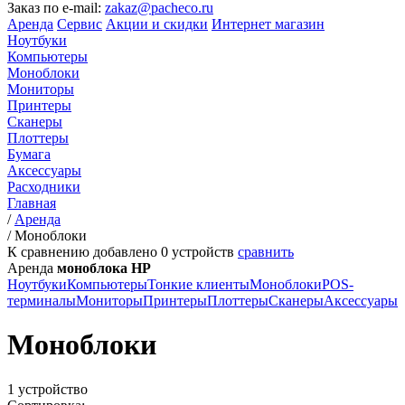
Заказ по e-mail:
zakaz@pacheco.ru
Аренда
Сервис
Акции и скидки
Интернет магазин
Ноутбуки
Компьютеры
Моноблоки
Мониторы
Принтеры
Сканеры
Плоттеры
Бумага
Аксессуары
Расходники
Главная
/
Аренда
/
Моноблоки
К сравнению добавлено
0
устройств
сравнить
Аренда
моноблока HP
Ноутбуки
Компьютеры
Тонкие клиенты
Моноблоки
POS-
терминалы
Мониторы
Принтеры
Плоттеры
Сканеры
Аксессуары
Моноблоки
1 устройство