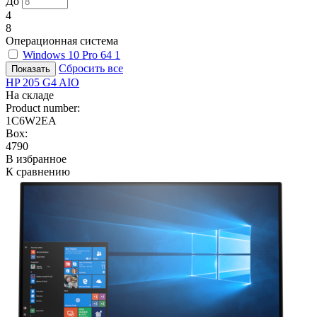
До
4
8
Операционная система
Windows 10 Pro 64
1
Сбросить все
HP 205 G4 AIO
На складе
Product number:
1C6W2EA
Box:
4790
В избранное
К сравнению