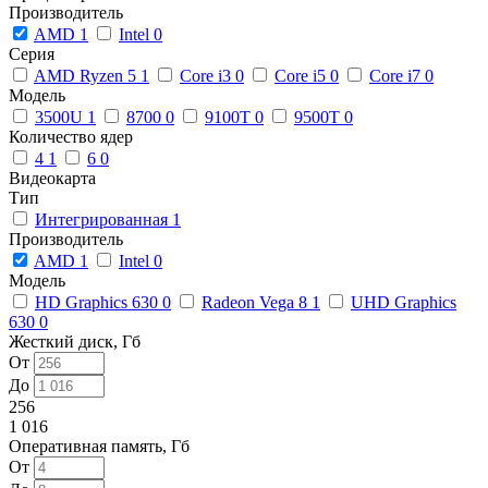
Производитель
AMD
1
Intel
0
Серия
AMD Ryzen 5
1
Core i3
0
Core i5
0
Core i7
0
Модель
3500U
1
8700
0
9100T
0
9500T
0
Количество ядер
4
1
6
0
Видеокарта
Тип
Интегрированная
1
Производитель
AMD
1
Intel
0
Модель
HD Graphics 630
0
Radeon Vega 8
1
UHD Graphics
630
0
Жесткий диск, Гб
От
До
256
1 016
Оперативная память, Гб
От