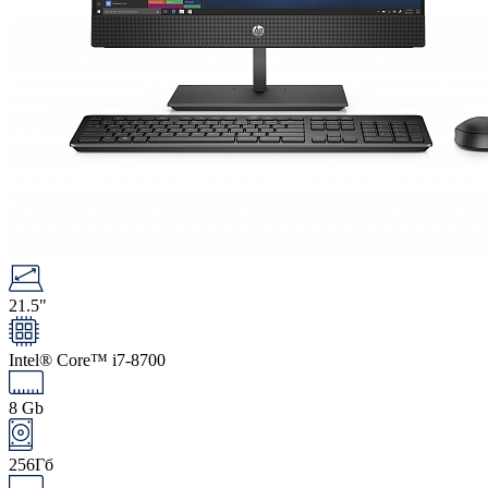
21.5"
Intel® Core™ i7-8700
8 Gb
256Гб