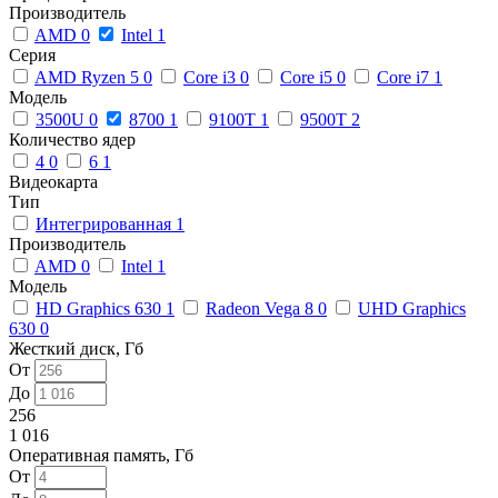
Производитель
AMD
0
Intel
1
Серия
AMD Ryzen 5
0
Core i3
0
Core i5
0
Core i7
1
Модель
3500U
0
8700
1
9100T
1
9500T
2
Количество ядер
4
0
6
1
Видеокарта
Тип
Интегрированная
1
Производитель
AMD
0
Intel
1
Модель
HD Graphics 630
1
Radeon Vega 8
0
UHD Graphics
630
0
Жесткий диск, Гб
От
До
256
1 016
Оперативная память, Гб
От