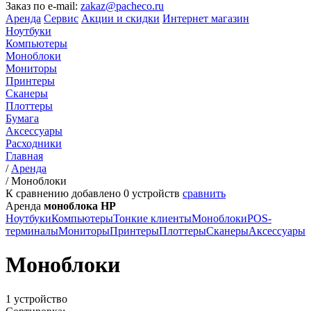
Заказ по e-mail:
zakaz@pacheco.ru
Аренда
Сервис
Акции и скидки
Интернет магазин
Ноутбуки
Компьютеры
Моноблоки
Мониторы
Принтеры
Сканеры
Плоттеры
Бумага
Аксессуары
Расходники
Главная
/
Аренда
/
Моноблоки
К сравнению добавлено
0
устройств
сравнить
Аренда
моноблока HP
Ноутбуки
Компьютеры
Тонкие клиенты
Моноблоки
POS-
терминалы
Мониторы
Принтеры
Плоттеры
Сканеры
Аксессуары
Моноблоки
1 устройство