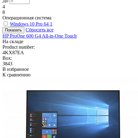
До
4
8
Операционная система
Windows 10 Pro 64
1
Сбросить все
HP ProOne 600 G4 All-in-One Touch
На складе
Product number:
4KX87EA
Box:
3843
В избранное
К сравнению