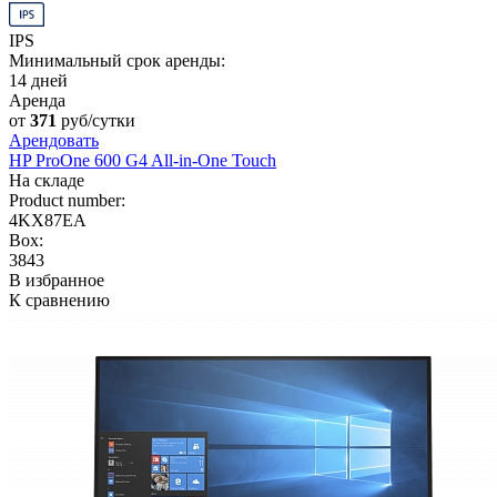
IPS
Минимальный срок аренды:
14 дней
Аренда
от
371
руб/сутки
Арендовать
HP ProOne 600 G4 All-in-One Touch
На складе
Product number:
4KX87EA
Box:
3843
В избранное
К сравнению