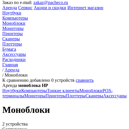
Заказ по e-mail:
zakaz@pacheco.ru
Аренда
Сервис
Акции и скидки
Интернет магазин
Ноутбуки
Компьютеры
Моноблоки
Мониторы
Принтеры
Сканеры
Плоттеры
Бумага
Аксессуары
Расходники
Главная
/
Аренда
/
Моноблоки
К сравнению добавлено
0
устройств
сравнить
Аренда
моноблока HP
Ноутбуки
Компьютеры
Тонкие клиенты
Моноблоки
POS-
терминалы
Мониторы
Принтеры
Плоттеры
Сканеры
Аксессуары
Моноблоки
2 устройства