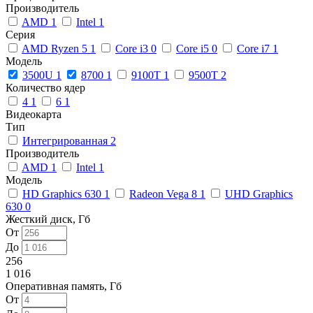
Производитель
AMD
1
Intel
1
Серия
AMD Ryzen 5
1
Core i3
0
Core i5
0
Core i7
1
Модель
3500U
1
8700
1
9100T
1
9500T
2
Количество ядер
4
1
6
1
Видеокарта
Тип
Интегрированная
2
Производитель
AMD
1
Intel
1
Модель
HD Graphics 630
1
Radeon Vega 8
1
UHD Graphics
630
0
Жесткий диск, Гб
От
До
256
1 016
Оперативная память, Гб
От