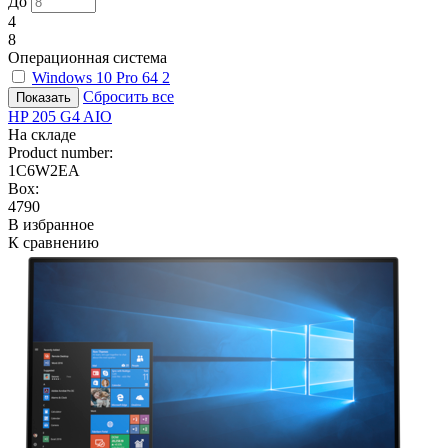
До
4
8
Операционная система
Windows 10 Pro 64
2
Сбросить все
HP 205 G4 AIO
На складе
Product number:
1C6W2EA
Box:
4790
В избранное
К сравнению