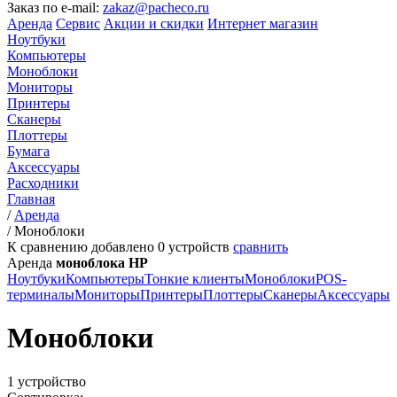
Заказ по e-mail:
zakaz@pacheco.ru
Аренда
Сервис
Акции и скидки
Интернет магазин
Ноутбуки
Компьютеры
Моноблоки
Мониторы
Принтеры
Сканеры
Плоттеры
Бумага
Аксессуары
Расходники
Главная
/
Аренда
/
Моноблоки
К сравнению добавлено
0
устройств
сравнить
Аренда
моноблока HP
Ноутбуки
Компьютеры
Тонкие клиенты
Моноблоки
POS-
терминалы
Мониторы
Принтеры
Плоттеры
Сканеры
Аксессуары
Моноблоки
1 устройство