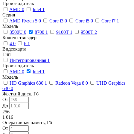
Производитель
AMD
0
Intel
1
Серия
AMD Ryzen 5
0
Core i3
0
Core i5
0
Core i7
1
Модель
3500U
0
8700
1
9100T
1
9500T
2
Количество ядер
4
0
6
1
Видеокарта
Тип
Интегрированная
1
Производитель
AMD
0
Intel
1
Модель
HD Graphics 630
1
Radeon Vega 8
0
UHD Graphics
630
0
Жесткий диск, Гб
От
До
256
1 016
Оперативная память, Гб
От