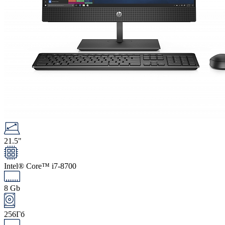
21.5"
Intel® Core™ i7-8700
8 Gb
256Гб