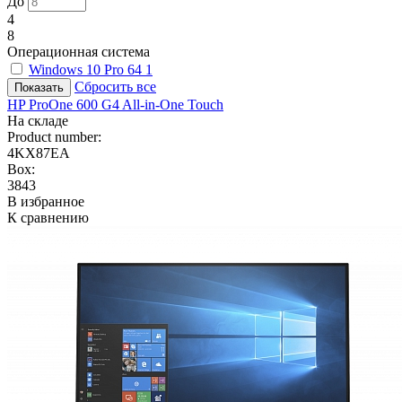
До
4
8
Операционная система
Windows 10 Pro 64
1
Сбросить все
HP ProOne 600 G4 All-in-One Touch
На складе
Product number:
4KX87EA
Box:
3843
В избранное
К сравнению