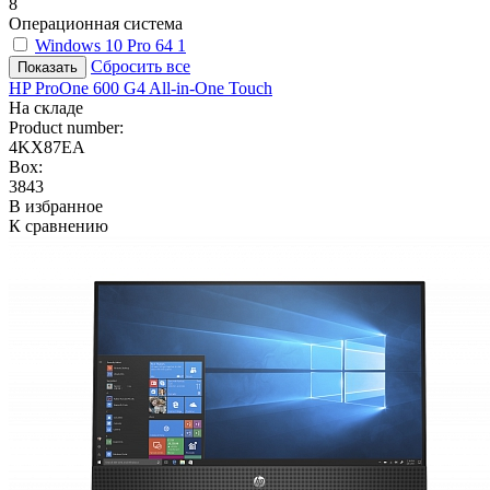
8
Операционная система
Windows 10 Pro 64
1
Сбросить все
HP ProOne 600 G4 All-in-One Touch
На складе
Product number:
4KX87EA
Box:
3843
В избранное
К сравнению