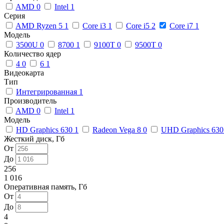
AMD
0
Intel
1
Серия
AMD Ryzen 5
1
Core i3
1
Core i5
2
Core i7
1
Модель
3500U
0
8700
1
9100T
0
9500T
0
Количество ядер
4
0
6
1
Видеокарта
Тип
Интегрированная
1
Производитель
AMD
0
Intel
1
Модель
HD Graphics 630
1
Radeon Vega 8
0
UHD Graphics 63
Жесткий диск, Гб
От
До
256
1 016
Оперативная память, Гб
От
До
4