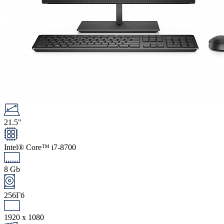
21.5"
Intel® Core™ i7-8700
8 Gb
256Гб
1920 x 1080