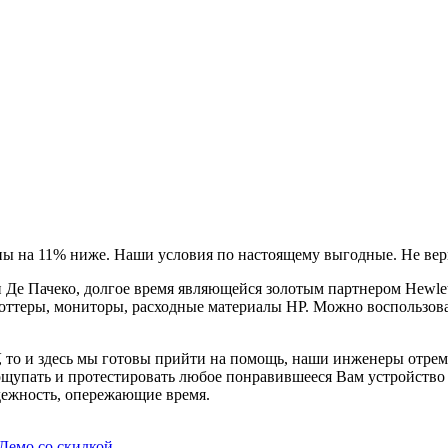
ны на 11% ниже. Наши условия по настоящему выгодные. Не вер
Де Пачеко, долгое время являющейся золотым партнером Hewlet
оттеры, мониторы, расходные материалы HP. Можно воспользова
, то и здесь мы готовы прийти на помощь, наши инженеры отре
ощупать и протестировать любое понравившееся Вам устройство в
дежность, опережающие время.
Демо со скидкой