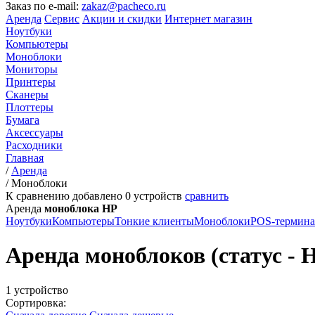
Заказ по e-mail:
zakaz@pacheco.ru
Аренда
Сервис
Акции и скидки
Интернет магазин
Ноутбуки
Компьютеры
Моноблоки
Мониторы
Принтеры
Сканеры
Плоттеры
Бумага
Аксессуары
Расходники
Главная
/
Аренда
/
Моноблоки
К сравнению добавлено
0
устройств
сравнить
Аренда
моноблока HP
Ноутбуки
Компьютеры
Тонкие клиенты
Моноблоки
POS-термин
Аренда моноблоков (статус - На
1 устройство
Сортировка: