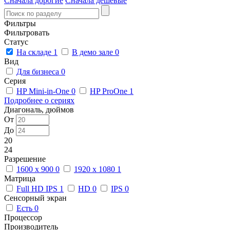
Сначала дорогие
Сначала дешевые
Фильтры
Фильтровать
Статус
На складе
1
В демо зале
0
Вид
Для бизнеса
0
Серия
HP Mini-in-One
0
HP ProOne
1
Подробнее о сериях
Диагональ, дюймов
От
До
20
24
Разрешение
1600 x 900
0
1920 x 1080
1
Матрица
Full HD IPS
1
HD
0
IPS
0
Сенсорный экран
Есть
0
Процессор
Производитель