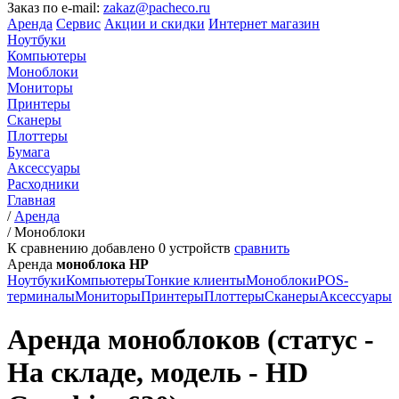
Заказ по e-mail:
zakaz@pacheco.ru
Аренда
Сервис
Акции и скидки
Интернет магазин
Ноутбуки
Компьютеры
Моноблоки
Мониторы
Принтеры
Сканеры
Плоттеры
Бумага
Аксессуары
Расходники
Главная
/
Аренда
/
Моноблоки
К сравнению добавлено
0
устройств
сравнить
Аренда
моноблока HP
Ноутбуки
Компьютеры
Тонкие клиенты
Моноблоки
POS-
терминалы
Мониторы
Принтеры
Плоттеры
Сканеры
Аксессуары
Аренда моноблоков (статус -
На складе, модель - HD