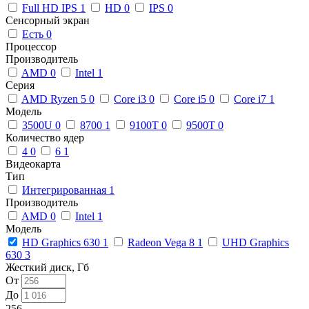
Full HD IPS
1
HD
0
IPS
0
Сенсорный экран
Есть
0
Процессор
Производитель
AMD
0
Intel
1
Серия
AMD Ryzen 5
0
Core i3
0
Core i5
0
Core i7
1
Модель
3500U
0
8700
1
9100T
0
9500T
0
Количество ядер
4
0
6
1
Видеокарта
Тип
Интегрированная
1
Производитель
AMD
0
Intel
1
Модель
HD Graphics 630
1
Radeon Vega 8
1
UHD Graphics
630
3
Жесткий диск, Гб
От
До
256