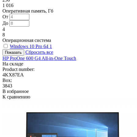
1 016
Оперативная память, Гб
От
До
4
8
Операционная система
Windows 10 Pro 64
1
Сбросить все
HP ProOne 600 G4 All-in-One Touch
На складе
Product number:
4KX87EA
Box:
3843
В избранное
К сравнению