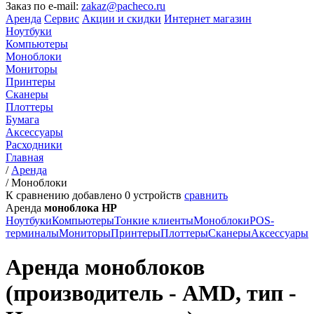
Заказ по e-mail:
zakaz@pacheco.ru
Аренда
Сервис
Акции и скидки
Интернет магазин
Ноутбуки
Компьютеры
Моноблоки
Мониторы
Принтеры
Сканеры
Плоттеры
Бумага
Аксессуары
Расходники
Главная
/
Аренда
/
Моноблоки
К сравнению добавлено
0
устройств
сравнить
Аренда
моноблока HP
Ноутбуки
Компьютеры
Тонкие клиенты
Моноблоки
POS-
терминалы
Мониторы
Принтеры
Плоттеры
Сканеры
Аксессуары
Аренда моноблоков
(производитель - AMD, тип -