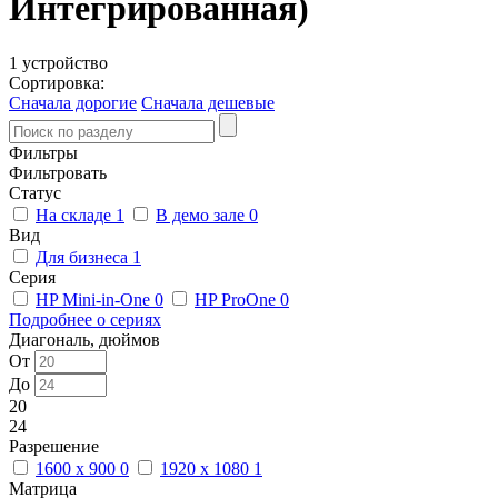
Интегрированная)
1 устройство
Сортировка:
Сначала дорогие
Сначала дешевые
Фильтры
Фильтровать
Статус
На складе
1
В демо зале
0
Вид
Для бизнеса
1
Серия
HP Mini-in-One
0
HP ProOne
0
Подробнее о сериях
Диагональ, дюймов
От
До
20
24
Разрешение
1600 x 900
0
1920 x 1080
1
Матрица