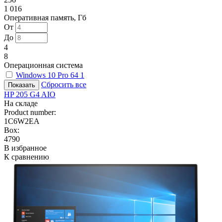
1 016
Оперативная память, Гб
От
До
4
8
Операционная система
Windows 10 Pro 64
1
Сбросить все
HP 205 G4 AIO
На складе
Product number:
1C6W2EA
Box:
4790
В избранное
К сравнению