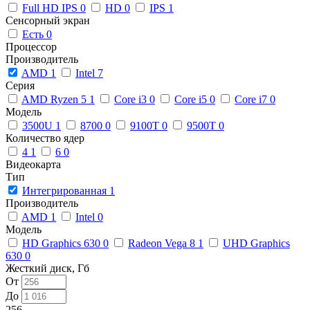
Full HD IPS
0
HD
0
IPS
1
Сенсорный экран
Есть
0
Процессор
Производитель
AMD
1
Intel
7
Серия
AMD Ryzen 5
1
Core i3
0
Core i5
0
Core i7
0
Модель
3500U
1
8700
0
9100T
0
9500T
0
Количество ядер
4
1
6
0
Видеокарта
Тип
Интегрированная
1
Производитель
AMD
1
Intel
0
Модель
HD Graphics 630
0
Radeon Vega 8
1
UHD Graphics
630
0
Жесткий диск, Гб
От
До
256