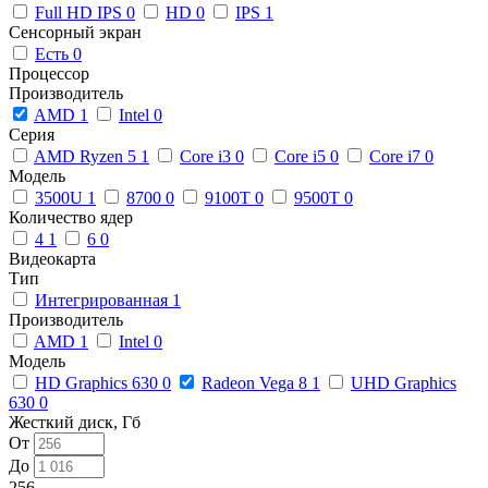
Full HD IPS
0
HD
0
IPS
1
Сенсорный экран
Есть
0
Процессор
Производитель
AMD
1
Intel
0
Серия
AMD Ryzen 5
1
Core i3
0
Core i5
0
Core i7
0
Модель
3500U
1
8700
0
9100T
0
9500T
0
Количество ядер
4
1
6
0
Видеокарта
Тип
Интегрированная
1
Производитель
AMD
1
Intel
0
Модель
HD Graphics 630
0
Radeon Vega 8
1
UHD Graphics
630
0
Жесткий диск, Гб
От
До
256