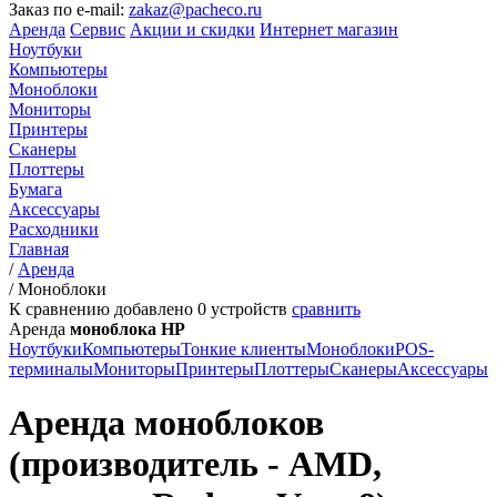
Заказ по e-mail:
zakaz@pacheco.ru
Аренда
Сервис
Акции и скидки
Интернет магазин
Ноутбуки
Компьютеры
Моноблоки
Мониторы
Принтеры
Сканеры
Плоттеры
Бумага
Аксессуары
Расходники
Главная
/
Аренда
/
Моноблоки
К сравнению добавлено
0
устройств
сравнить
Аренда
моноблока HP
Ноутбуки
Компьютеры
Тонкие клиенты
Моноблоки
POS-
терминалы
Мониторы
Принтеры
Плоттеры
Сканеры
Аксессуары
Аренда моноблоков
(производитель - AMD,