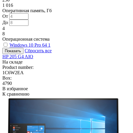
1 016
Оперативная память, Гб
От
До
4
8
Операционная система
Windows 10 Pro 64
1
Сбросить все
HP 205 G4 AIO
На складе
Product number:
1C6W2EA
Box:
4790
В избранное
К сравнению