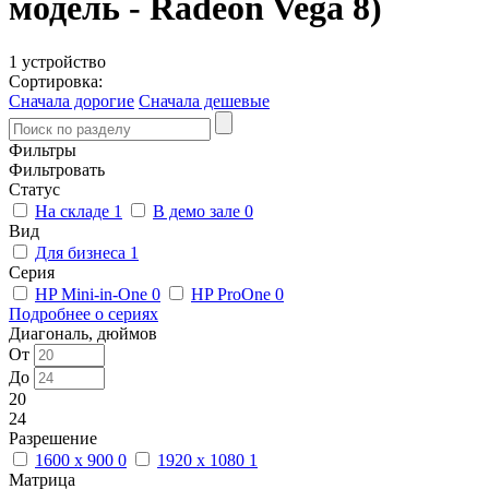
модель - Radeon Vega 8)
1 устройство
Сортировка:
Сначала дорогие
Сначала дешевые
Фильтры
Фильтровать
Статус
На складе
1
В демо зале
0
Вид
Для бизнеса
1
Серия
HP Mini-in-One
0
HP ProOne
0
Подробнее о сериях
Диагональ, дюймов
От
До
20
24
Разрешение
1600 x 900
0
1920 x 1080
1
Матрица