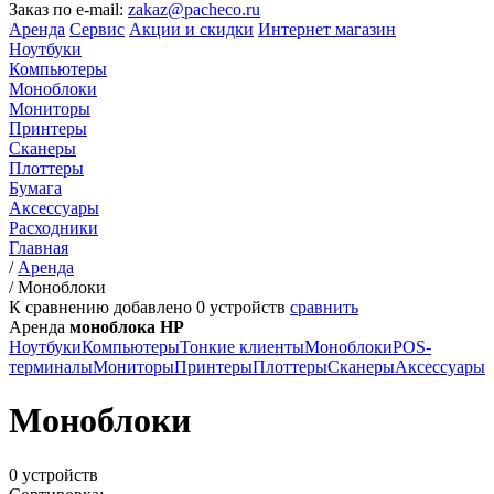
Заказ по e-mail:
zakaz@pacheco.ru
Аренда
Сервис
Акции и скидки
Интернет магазин
Ноутбуки
Компьютеры
Моноблоки
Мониторы
Принтеры
Сканеры
Плоттеры
Бумага
Аксессуары
Расходники
Главная
/
Аренда
/
Моноблоки
К сравнению добавлено
0
устройств
сравнить
Аренда
моноблока HP
Ноутбуки
Компьютеры
Тонкие клиенты
Моноблоки
POS-
терминалы
Мониторы
Принтеры
Плоттеры
Сканеры
Аксессуары
Моноблоки
0 устройств