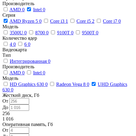
Производитель
AMD
0
Intel
0
Серия
AMD Ryzen 5
0
Core i3
1
Core i5
2
Core i7
0
Модель
3500U
0
8700
0
9100T
0
9500T
0
Количество ядер
4
0
6
0
Видеокарта
Тип
Интегрированная
0
Производитель
AMD
0
Intel
0
Модель
HD Graphics 630
0
Radeon Vega 8
0
UHD Graphics
630
0
Жесткий диск, Гб
От
До
256
1 016
Оперативная память, Гб
От