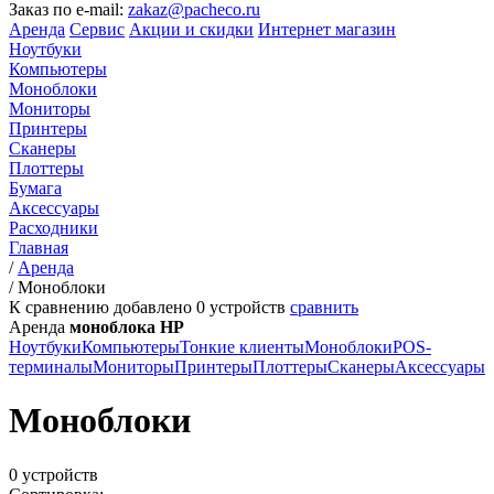
Заказ по e-mail:
zakaz@pacheco.ru
Аренда
Сервис
Акции и скидки
Интернет магазин
Ноутбуки
Компьютеры
Моноблоки
Мониторы
Принтеры
Сканеры
Плоттеры
Бумага
Аксессуары
Расходники
Главная
/
Аренда
/
Моноблоки
К сравнению добавлено
0
устройств
сравнить
Аренда
моноблока HP
Ноутбуки
Компьютеры
Тонкие клиенты
Моноблоки
POS-
терминалы
Мониторы
Принтеры
Плоттеры
Сканеры
Аксессуары
Моноблоки
0 устройств