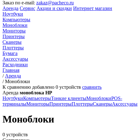
Заказ по e-mail:
zakaz@pacheco.ru
Аренда
Сервис
Акции и скидки
Интернет магазин
Ноутбуки
Компьютеры
Моноблоки
Мониторы
Принтеры
Сканеры
Плоттеры
Бумага
Аксессуары
Расходники
Главная
/
Аренда
/
Моноблоки
К сравнению добавлено
0
устройств
сравнить
Аренда
моноблока HP
Ноутбуки
Компьютеры
Тонкие клиенты
Моноблоки
POS-
терминалы
Мониторы
Принтеры
Плоттеры
Сканеры
Аксессуары
Моноблоки
0 устройств