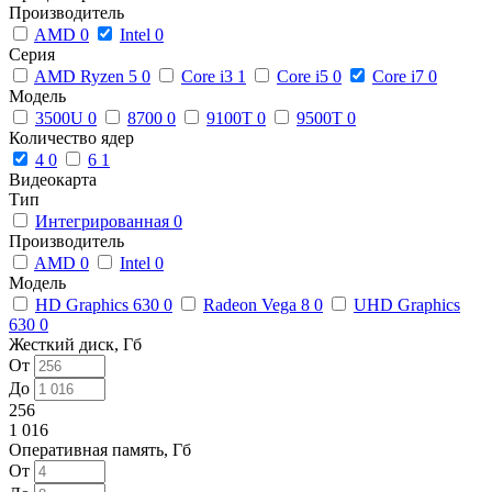
Производитель
AMD
0
Intel
0
Серия
AMD Ryzen 5
0
Core i3
1
Core i5
0
Core i7
0
Модель
3500U
0
8700
0
9100T
0
9500T
0
Количество ядер
4
0
6
1
Видеокарта
Тип
Интегрированная
0
Производитель
AMD
0
Intel
0
Модель
HD Graphics 630
0
Radeon Vega 8
0
UHD Graphics
630
0
Жесткий диск, Гб
От
До
256
1 016
Оперативная память, Гб
От