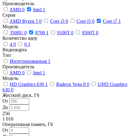
Производитель
AMD
0
Intel
1
Серия
AMD Ryzen 5
0
Core i3
0
Core i5
0
Core i7
1
Модель
3500U
0
8700
1
9100T
0
9500T
0
Количество ядер
4
0
6
1
Видеокарта
Тип
Интегрированная
1
Производитель
AMD
0
Intel
1
Модель
HD Graphics 630
1
Radeon Vega 8
0
UHD Graphics
630
0
Жесткий диск, Гб
От
До
256
1 016
Оперативная память, Гб
От