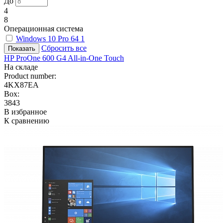
До
4
8
Операционная система
Windows 10 Pro 64
1
Сбросить все
HP ProOne 600 G4 All-in-One Touch
На складе
Product number:
4KX87EA
Box:
3843
В избранное
К сравнению