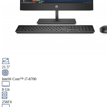
21.5"
Intel® Core™ i7-8700
8 Gb
256Гб