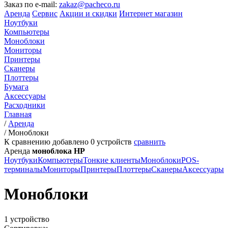
Заказ по e-mail:
zakaz@pacheco.ru
Аренда
Сервис
Акции и скидки
Интернет магазин
Ноутбуки
Компьютеры
Моноблоки
Мониторы
Принтеры
Сканеры
Плоттеры
Бумага
Аксессуары
Расходники
Главная
/
Аренда
/
Моноблоки
К сравнению добавлено
0
устройств
сравнить
Аренда
моноблока HP
Ноутбуки
Компьютеры
Тонкие клиенты
Моноблоки
POS-
терминалы
Мониторы
Принтеры
Плоттеры
Сканеры
Аксессуары
Моноблоки
1 устройство