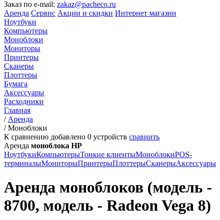
Заказ по e-mail:
zakaz@pacheco.ru
Аренда
Сервис
Акции и скидки
Интернет магазин
Ноутбуки
Компьютеры
Моноблоки
Мониторы
Принтеры
Сканеры
Плоттеры
Бумага
Аксессуары
Расходники
Главная
/
Аренда
/
Моноблоки
К сравнению добавлено
0
устройств
сравнить
Аренда
моноблока HP
Ноутбуки
Компьютеры
Тонкие клиенты
Моноблоки
POS-
терминалы
Мониторы
Принтеры
Плоттеры
Сканеры
Аксессуары
Аренда моноблоков (модель -
8700, модель - Radeon Vega 8)