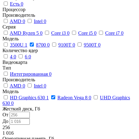
Есть
0
Процессор
Производитель
AMD
0
Intel
0
Серия
AMD Ryzen 5
0
Core i3
0
Core i5
0
Core i7
0
Модель
3500U
1
8700
0
9100T
0
9500T
0
Количество ядер
4
0
6
0
Видеокарта
Тип
Интегрированная
0
Производитель
AMD
0
Intel
0
Модель
HD Graphics 630
1
Radeon Vega 8
0
UHD Graphics
630
0
Жесткий диск, Гб
От
До
256
1 016
Оперативная память, Гб