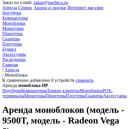
Заказ по e-mail:
zakaz@pacheco.ru
Аренда
Сервис
Акции и скидки
Интернет магазин
Ноутбуки
Компьютеры
Моноблоки
Мониторы
Принтеры
Сканеры
Плоттеры
Бумага
Аксессуары
Расходники
Главная
/
Аренда
/
Моноблоки
К сравнению добавлено
0
устройств
сравнить
Аренда
моноблока HP
Ноутбуки
Компьютеры
Тонкие клиенты
Моноблоки
POS-
терминалы
Мониторы
Принтеры
Плоттеры
Сканеры
Аксессуары
Аренда моноблоков (модель -
9500T, модель - Radeon Vega