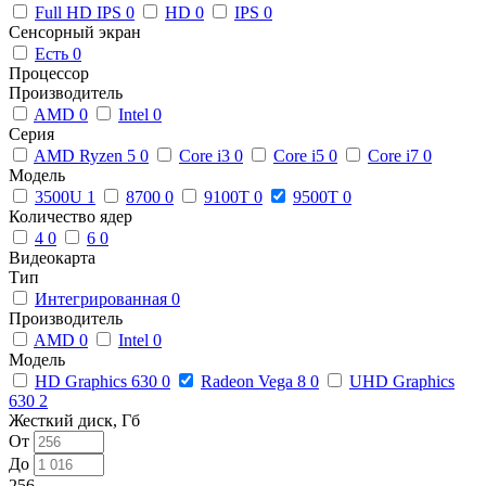
Full HD IPS
0
HD
0
IPS
0
Сенсорный экран
Есть
0
Процессор
Производитель
AMD
0
Intel
0
Серия
AMD Ryzen 5
0
Core i3
0
Core i5
0
Core i7
0
Модель
3500U
1
8700
0
9100T
0
9500T
0
Количество ядер
4
0
6
0
Видеокарта
Тип
Интегрированная
0
Производитель
AMD
0
Intel
0
Модель
HD Graphics 630
0
Radeon Vega 8
0
UHD Graphics
630
2
Жесткий диск, Гб
От
До
256