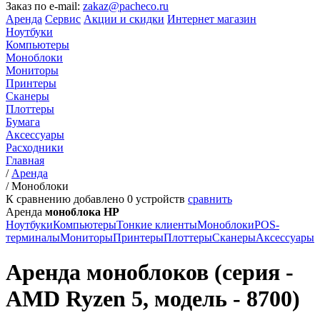
Заказ по e-mail:
zakaz@pacheco.ru
Аренда
Сервис
Акции и скидки
Интернет магазин
Ноутбуки
Компьютеры
Моноблоки
Мониторы
Принтеры
Сканеры
Плоттеры
Бумага
Аксессуары
Расходники
Главная
/
Аренда
/
Моноблоки
К сравнению добавлено
0
устройств
сравнить
Аренда
моноблока HP
Ноутбуки
Компьютеры
Тонкие клиенты
Моноблоки
POS-
терминалы
Мониторы
Принтеры
Плоттеры
Сканеры
Аксессуары
Аренда моноблоков (серия -
AMD Ryzen 5, модель - 8700)