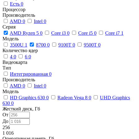
Есть
0
Процессор
Производитель
AMD
0
Intel
0
Серия
AMD Ryzen 5
0
Core i3
0
Core i5
0
Core i7
1
Модель
3500U
1
8700
0
9100T
0
9500T
0
Количество ядер
4
0
6
0
Видеокарта
Тип
Интегрированная
0
Производитель
AMD
0
Intel
0
Модель
HD Graphics 630
0
Radeon Vega 8
0
UHD Graphics
630
0
Жесткий диск, Гб
От
До
256
1 016
Оперативная память, Гб