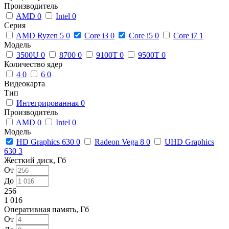
Производитель
AMD
0
Intel
0
Серия
AMD Ryzen 5
0
Core i3
0
Core i5
0
Core i7
1
Модель
3500U
0
8700
0
9100T
0
9500T
0
Количество ядер
4
0
6
0
Видеокарта
Тип
Интегрированная
0
Производитель
AMD
0
Intel
0
Модель
HD Graphics 630
0
Radeon Vega 8
0
UHD Graphics
630
3
Жесткий диск, Гб
От
До
256
1 016
Оперативная память, Гб
От