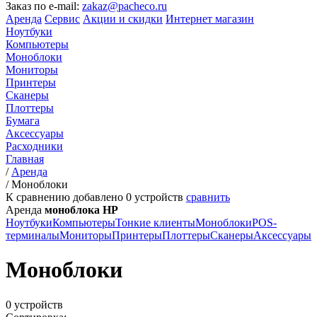
Заказ по e-mail:
zakaz@pacheco.ru
Аренда
Сервис
Акции и скидки
Интернет магазин
Ноутбуки
Компьютеры
Моноблоки
Мониторы
Принтеры
Сканеры
Плоттеры
Бумага
Аксессуары
Расходники
Главная
/
Аренда
/
Моноблоки
К сравнению добавлено
0
устройств
сравнить
Аренда
моноблока HP
Ноутбуки
Компьютеры
Тонкие клиенты
Моноблоки
POS-
терминалы
Мониторы
Принтеры
Плоттеры
Сканеры
Аксессуары
Моноблоки
0 устройств