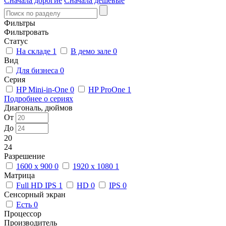
Сначала дорогие
Сначала дешевые
Фильтры
Фильтровать
Статус
На складе
1
В демо зале
0
Вид
Для бизнеса
0
Серия
HP Mini-in-One
0
HP ProOne
1
Подробнее о сериях
Диагональ, дюймов
От
До
20
24
Разрешение
1600 x 900
0
1920 x 1080
1
Матрица
Full HD IPS
1
HD
0
IPS
0
Сенсорный экран
Есть
0
Процессор
Производитель