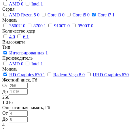
AMD
0
Intel
1
Серия
AMD Ryzen 5
0
Core i3
0
Core i5
0
Core i7
1
Модель
3500U
0
8700
1
9100T
0
9500T
0
Количество ядер
4
0
6
1
Видеокарта
Тип
Интегрированная
1
Производитель
AMD
0
Intel
1
Модель
HD Graphics 630
1
Radeon Vega 8
0
UHD Graphics 63
Жесткий диск, Гб
От
До
256
1 016
Оперативная память, Гб
От
До
4