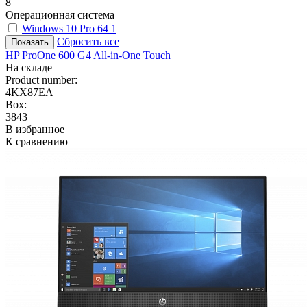
8
Операционная система
Windows 10 Pro 64
1
Сбросить все
HP ProOne 600 G4 All-in-One Touch
На складе
Product number:
4KX87EA
Box:
3843
В избранное
К сравнению