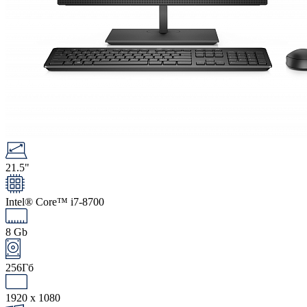
21.5"
Intel® Core™ i7-8700
8 Gb
256Гб
1920 x 1080