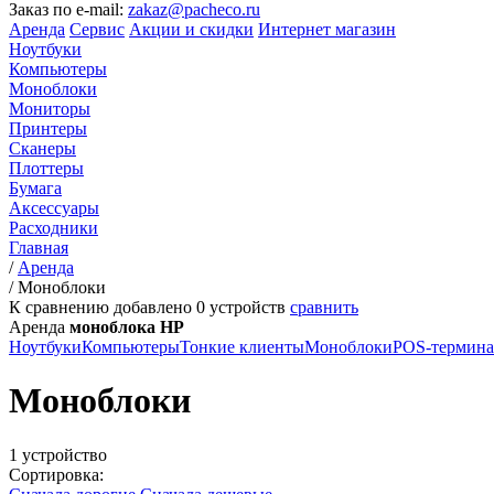
Заказ по e-mail:
zakaz@pacheco.ru
Аренда
Сервис
Акции и скидки
Интернет магазин
Ноутбуки
Компьютеры
Моноблоки
Мониторы
Принтеры
Сканеры
Плоттеры
Бумага
Аксессуары
Расходники
Главная
/
Аренда
/
Моноблоки
К сравнению добавлено
0
устройств
сравнить
Аренда
моноблока HP
Ноутбуки
Компьютеры
Тонкие клиенты
Моноблоки
POS-термин
Моноблоки
1 устройство
Сортировка: