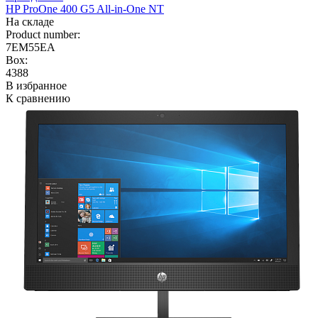
HP ProOne 400 G5 All-in-One NT
На складе
Product number:
7EM55EA
Box:
4388
В избранное
К сравнению