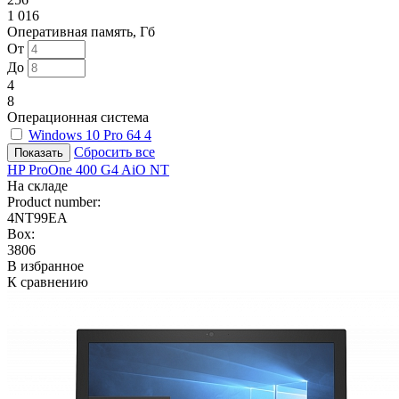
1 016
Оперативная память, Гб
От
До
4
8
Операционная система
Windows 10 Pro 64
4
Сбросить все
HP ProOne 400 G4 AiO NT
На складе
Product number:
4NT99EA
Box:
3806
В избранное
К сравнению