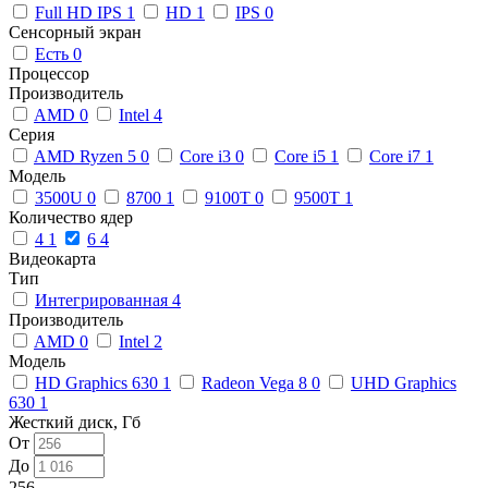
Full HD IPS
1
HD
1
IPS
0
Сенсорный экран
Есть
0
Процессор
Производитель
AMD
0
Intel
4
Серия
AMD Ryzen 5
0
Core i3
0
Core i5
1
Core i7
1
Модель
3500U
0
8700
1
9100T
0
9500T
1
Количество ядер
4
1
6
4
Видеокарта
Тип
Интегрированная
4
Производитель
AMD
0
Intel
2
Модель
HD Graphics 630
1
Radeon Vega 8
0
UHD Graphics
630
1
Жесткий диск, Гб
От
До
256