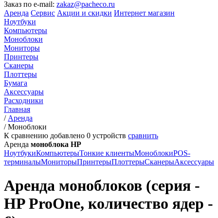
Заказ по e-mail:
zakaz@pacheco.ru
Аренда
Сервис
Акции и скидки
Интернет магазин
Ноутбуки
Компьютеры
Моноблоки
Мониторы
Принтеры
Сканеры
Плоттеры
Бумага
Аксессуары
Расходники
Главная
/
Аренда
/
Моноблоки
К сравнению добавлено
0
устройств
сравнить
Аренда
моноблока HP
Ноутбуки
Компьютеры
Тонкие клиенты
Моноблоки
POS-
терминалы
Мониторы
Принтеры
Плоттеры
Сканеры
Аксессуары
Аренда моноблоков (серия -
HP ProOne, количество ядер -