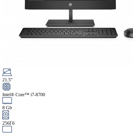
21.5"
Intel® Core™ i7-8700
8 Gb
256Гб