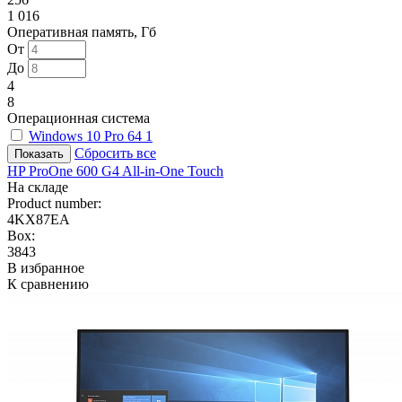
1 016
Оперативная память, Гб
От
До
4
8
Операционная система
Windows 10 Pro 64
1
Сбросить все
HP ProOne 600 G4 All-in-One Touch
На складе
Product number:
4KX87EA
Box:
3843
В избранное
К сравнению