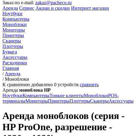
Заказ по e-mail:
zakaz@pacheco.ru
Аренда
Сервис
Акции и скидки
Интернет магазин
Ноутбуки
Компьютеры
Моноблоки
Мониторы
Принтеры
Сканеры
Плоттеры
Бумага
Аксессуары
Расходники
Главная
/
Аренда
/
Моноблоки
К сравнению добавлено
0
устройств
сравнить
Аренда
моноблока HP
Ноутбуки
Компьютеры
Тонкие клиенты
Моноблоки
POS-
терминалы
Мониторы
Принтеры
Плоттеры
Сканеры
Аксессуары
Аренда моноблоков (серия -
HP ProOne, разрешение -