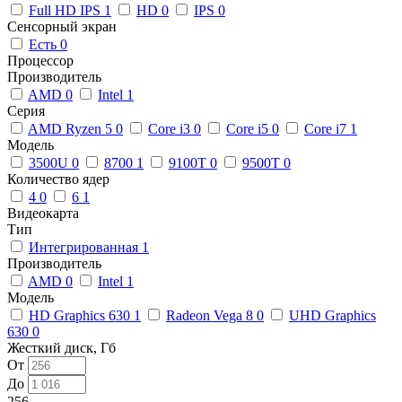
Full HD IPS
1
HD
0
IPS
0
Сенсорный экран
Есть
0
Процессор
Производитель
AMD
0
Intel
1
Серия
AMD Ryzen 5
0
Core i3
0
Core i5
0
Core i7
1
Модель
3500U
0
8700
1
9100T
0
9500T
0
Количество ядер
4
0
6
1
Видеокарта
Тип
Интегрированная
1
Производитель
AMD
0
Intel
1
Модель
HD Graphics 630
1
Radeon Vega 8
0
UHD Graphics
630
0
Жесткий диск, Гб
От
До
256