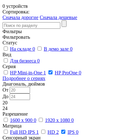
0 устройств
Сортировка:
Сначала дорогие
Сначала дешевые
Фильтры
Фильтровать
Статус
На складе
0
В демо зале
0
Вид
Для бизнеса
0
Серия
HP Mini-in-One
1
HP ProOne
0
Подробнее о сериях
Диагональ, дюймов
От
До
20
24
Разрешение
1600 x 900
0
1920 x 1080
0
Матрица
Full HD IPS
1
HD
2
IPS
0
Сенсорный экран