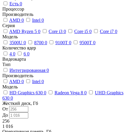
Есть
0
Процессор
Производитель
AMD
0
Intel
0
Серия
AMD Ryzen 5
0
Core i3
0
Core i5
0
Core i7
0
Модель
3500U
0
8700
0
9100T
0
9500T
0
Количество ядер
4
0
6
0
Видеокарта
Тип
Интегрированная
0
Производитель
AMD
0
Intel
0
Модель
HD Graphics 630
0
Radeon Vega 8
0
UHD Graphics
630
0
Жесткий диск, Гб
От
До
256
1 016
Оперативная память, Гб