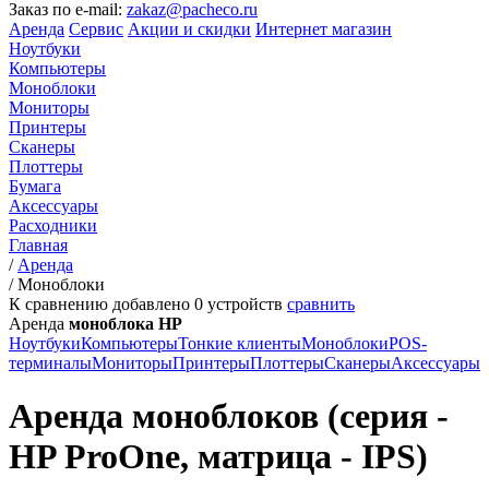
Заказ по e-mail:
zakaz@pacheco.ru
Аренда
Сервис
Акции и скидки
Интернет магазин
Ноутбуки
Компьютеры
Моноблоки
Мониторы
Принтеры
Сканеры
Плоттеры
Бумага
Аксессуары
Расходники
Главная
/
Аренда
/
Моноблоки
К сравнению добавлено
0
устройств
сравнить
Аренда
моноблока HP
Ноутбуки
Компьютеры
Тонкие клиенты
Моноблоки
POS-
терминалы
Мониторы
Принтеры
Плоттеры
Сканеры
Аксессуары
Аренда моноблоков (серия -
HP ProOne, матрица - IPS)