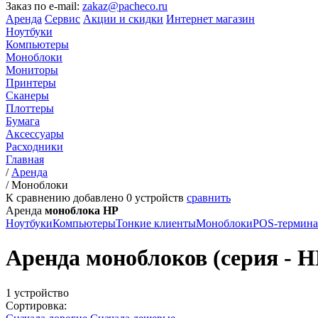
Заказ по e-mail:
zakaz@pacheco.ru
Аренда
Сервис
Акции и скидки
Интернет магазин
Ноутбуки
Компьютеры
Моноблоки
Мониторы
Принтеры
Сканеры
Плоттеры
Бумага
Аксессуары
Расходники
Главная
/
Аренда
/
Моноблоки
К сравнению добавлено
0
устройств
сравнить
Аренда
моноблока HP
Ноутбуки
Компьютеры
Тонкие клиенты
Моноблоки
POS-термин
Аренда моноблоков (серия - HP
1 устройство
Сортировка: