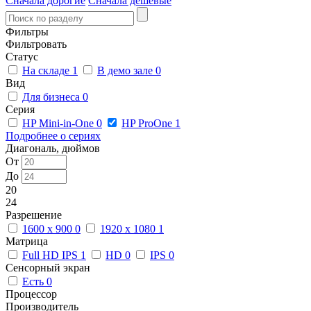
Сначала дорогие
Сначала дешевые
Фильтры
Фильтровать
Статус
На складе
1
В демо зале
0
Вид
Для бизнеса
0
Серия
HP Mini-in-One
0
HP ProOne
1
Подробнее о сериях
Диагональ, дюймов
От
До
20
24
Разрешение
1600 x 900
0
1920 x 1080
1
Матрица
Full HD IPS
1
HD
0
IPS
0
Сенсорный экран
Есть
0
Процессор
Производитель