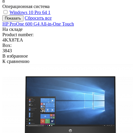
8
Операционная система
Windows 10 Pro 64
1
Сбросить все
HP ProOne 600 G4 All-in-One Touch
На складе
Product number:
4KX87EA
Box:
3843
В избранное
К сравнению