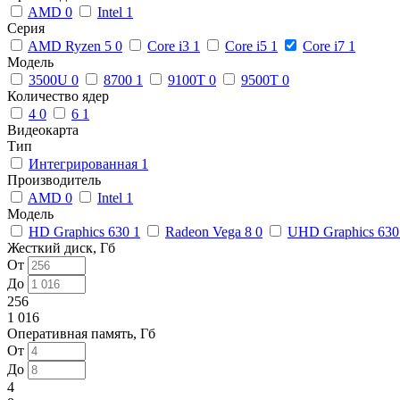
AMD
0
Intel
1
Серия
AMD Ryzen 5
0
Core i3
1
Core i5
1
Core i7
1
Модель
3500U
0
8700
1
9100T
0
9500T
0
Количество ядер
4
0
6
1
Видеокарта
Тип
Интегрированная
1
Производитель
AMD
0
Intel
1
Модель
HD Graphics 630
1
Radeon Vega 8
0
UHD Graphics 63
Жесткий диск, Гб
От
До
256
1 016
Оперативная память, Гб
От
До
4