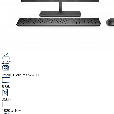
21.5"
Intel® Core™ i7-8700
8 Gb
256Гб
1920 x 1080