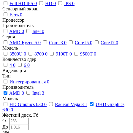
Full HD IPS
0
HD
0
IPS
0
Сенсорный экран
Есть
0
Процессор
Производитель
AMD
0
Intel
0
Серия
AMD Ryzen 5
0
Core i3
0
Core i5
0
Core i7
0
Модель
3500U
0
8700
0
9100T
0
9500T
0
Количество ядер
4
0
6
0
Видеокарта
Тип
Интегрированная
0
Производитель
AMD
0
Intel
3
Модель
HD Graphics 630
0
Radeon Vega 8
1
UHD Graphics
630
0
Жесткий диск, Гб
От
До
256