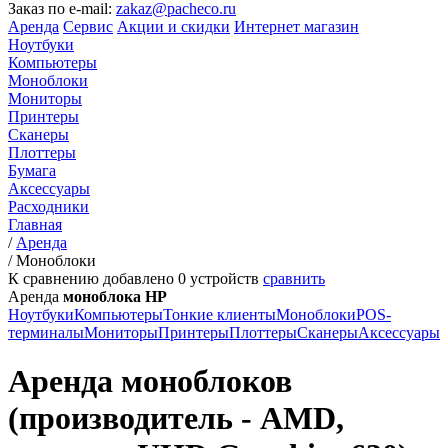
Заказ по e-mail:
zakaz@pacheco.ru
Аренда
Сервис
Акции и скидки
Интернет магазин
Ноутбуки
Компьютеры
Моноблоки
Мониторы
Принтеры
Сканеры
Плоттеры
Бумага
Аксессуары
Расходники
Главная
/
Аренда
/
Моноблоки
К сравнению добавлено
0
устройств
сравнить
Аренда
моноблока HP
Ноутбуки
Компьютеры
Тонкие клиенты
Моноблоки
POS-
терминалы
Мониторы
Принтеры
Плоттеры
Сканеры
Аксессуары
Аренда моноблоков
(производитель - AMD,