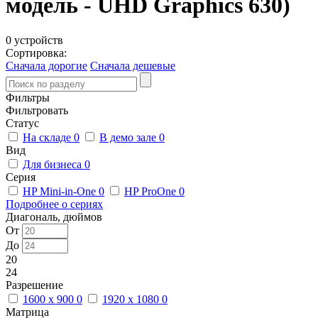
модель - UHD Graphics 630)
0 устройств
Сортировка:
Сначала дорогие
Сначала дешевые
Фильтры
Фильтровать
Статус
На складе
0
В демо зале
0
Вид
Для бизнеса
0
Серия
HP Mini-in-One
0
HP ProOne
0
Подробнее о сериях
Диагональ, дюймов
От
До
20
24
Разрешение
1600 x 900
0
1920 x 1080
0
Матрица