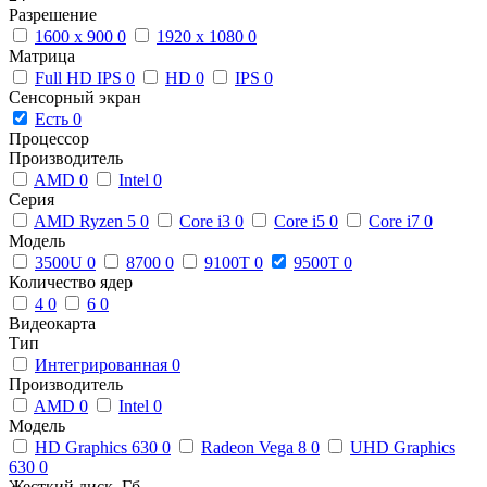
Разрешение
1600 x 900
0
1920 x 1080
0
Матрица
Full HD IPS
0
HD
0
IPS
0
Сенсорный экран
Есть
0
Процессор
Производитель
AMD
0
Intel
0
Серия
AMD Ryzen 5
0
Core i3
0
Core i5
0
Core i7
0
Модель
3500U
0
8700
0
9100T
0
9500T
0
Количество ядер
4
0
6
0
Видеокарта
Тип
Интегрированная
0
Производитель
AMD
0
Intel
0
Модель
HD Graphics 630
0
Radeon Vega 8
0
UHD Graphics
630
0
Жесткий диск, Гб