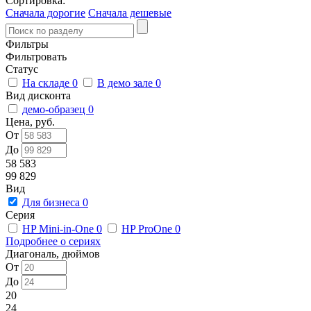
Сортировка:
Сначала дорогие
Сначала дешевые
Фильтры
Фильтровать
Статус
На складе
0
В демо зале
0
Вид дисконта
демо-образец
0
Цена, руб.
От
До
58 583
99 829
Вид
Для бизнеса
0
Серия
HP Mini-in-One
0
HP ProOne
0
Подробнее о сериях
Диагональ, дюймов
От
До
20
24