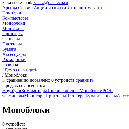
Заказ по e-mail:
zakaz@pacheco.ru
Аренда
Сервис
Акции и скидки
Интернет магазин
Ноутбуки
Компьютеры
Моноблоки
Мониторы
Принтеры
Сканеры
Плоттеры
Бумага
Аксессуары
Расходники
Главная
/
Демо со скидкой
/
Моноблоки
К сравнению добавлено
0
устройств
сравнить
Продажа с дисконтом
Ноутбуки
Компьютеры
Тонкие клиенты
Моноблоки
POS-
терминалы
Мониторы
Принтеры
Плоттеры
Бумага
Сканеры
Аксес
Моноблоки
0 устройств