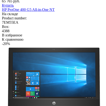
65 765 руб.
Купить
HP ProOne 400 G5 All-in-One NT
На складе
Product number:
7EM55EA
Box:
4388
В избранное
К сравнению
-20%