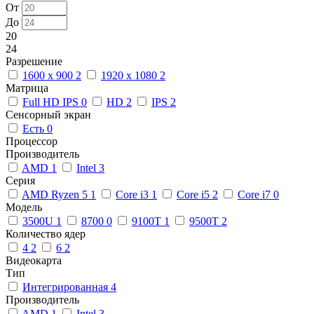
От
До
20
24
Разрешение
1600 x 900
2
1920 x 1080
2
Матрица
Full HD IPS
0
HD
2
IPS
2
Сенсорный экран
Есть
0
Процессор
Производитель
AMD
1
Intel
3
Серия
AMD Ryzen 5
1
Core i3
1
Core i5
2
Core i7
0
Модель
3500U
1
8700
0
9100T
1
9500T
2
Количество ядер
4
2
6
2
Видеокарта
Тип
Интегрированная
4
Производитель
AMD
1
Intel
3