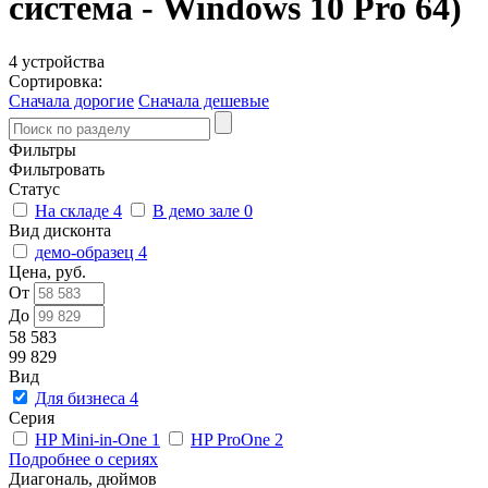
система - Windows 10 Pro 64)
4 устройства
Сортировка:
Сначала дорогие
Сначала дешевые
Фильтры
Фильтровать
Статус
На складе
4
В демо зале
0
Вид дисконта
демо-образец
4
Цена, руб.
От
До
58 583
99 829
Вид
Для бизнеса
4
Серия
HP Mini-in-One
1
HP ProOne
2
Подробнее о сериях
Диагональ, дюймов