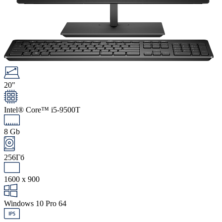
20"
Intel® Core™ i5-9500T
8 Gb
256Гб
1600 x 900
Windows 10 Pro 64