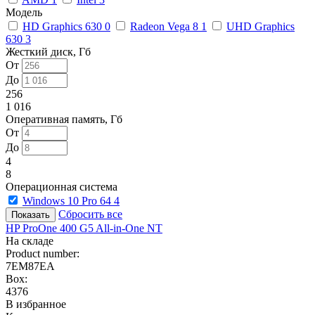
Модель
HD Graphics 630
0
Radeon Vega 8
1
UHD Graphics
630
3
Жесткий диск, Гб
От
До
256
1 016
Оперативная память, Гб
От
До
4
8
Операционная система
Windows 10 Pro 64
4
Сбросить все
HP ProOne 400 G5 All-in-One NT
На складе
Product number:
7EM87EA
Box:
4376
В избранное