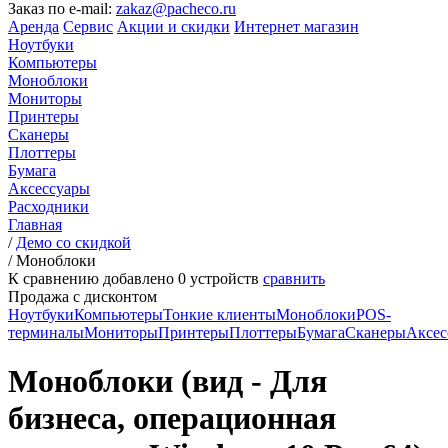
Заказ по e-mail:
zakaz@pacheco.ru
Аренда
Сервис
Акции и скидки
Интернет магазин
Ноутбуки
Компьютеры
Моноблоки
Мониторы
Принтеры
Сканеры
Плоттеры
Бумага
Аксессуары
Расходники
Главная
/
Демо со скидкой
/
Моноблоки
К сравнению добавлено
0
устройств
сравнить
Продажа с дисконтом
Ноутбуки
Компьютеры
Тонкие клиенты
Моноблоки
POS-
терминалы
Мониторы
Принтеры
Плоттеры
Бумага
Сканеры
Аксес
Моноблоки (вид - Для
бизнеса, операционная