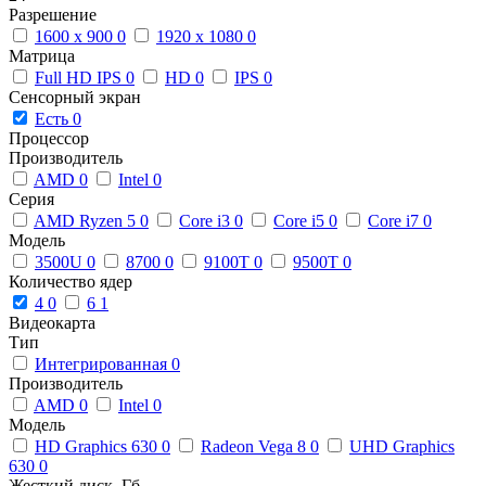
Разрешение
1600 x 900
0
1920 x 1080
0
Матрица
Full HD IPS
0
HD
0
IPS
0
Сенсорный экран
Есть
0
Процессор
Производитель
AMD
0
Intel
0
Серия
AMD Ryzen 5
0
Core i3
0
Core i5
0
Core i7
0
Модель
3500U
0
8700
0
9100T
0
9500T
0
Количество ядер
4
0
6
1
Видеокарта
Тип
Интегрированная
0
Производитель
AMD
0
Intel
0
Модель
HD Graphics 630
0
Radeon Vega 8
0
UHD Graphics
630
0
Жесткий диск, Гб