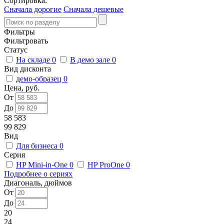
Сортировка:
Сначала дорогие
Сначала дешевые
Фильтры
Фильтровать
Статус
На складе
0
В демо зале
0
Вид дисконта
демо-образец
0
Цена, руб.
От
До
58 583
99 829
Вид
Для бизнеса
0
Серия
HP Mini-in-One
0
HP ProOne
0
Подробнее о сериях
Диагональ, дюймов
От
До
20
24