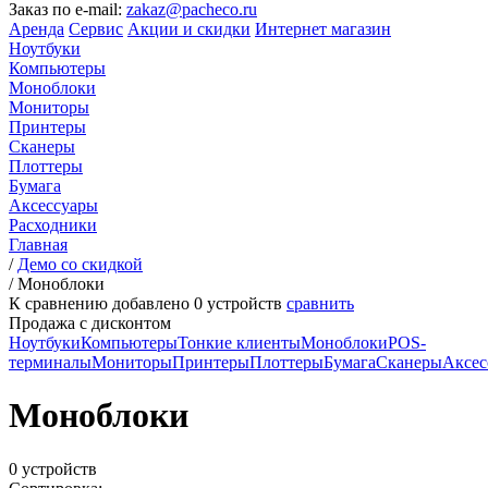
Заказ по e-mail:
zakaz@pacheco.ru
Аренда
Сервис
Акции и скидки
Интернет магазин
Ноутбуки
Компьютеры
Моноблоки
Мониторы
Принтеры
Сканеры
Плоттеры
Бумага
Аксессуары
Расходники
Главная
/
Демо со скидкой
/
Моноблоки
К сравнению добавлено
0
устройств
сравнить
Продажа с дисконтом
Ноутбуки
Компьютеры
Тонкие клиенты
Моноблоки
POS-
терминалы
Мониторы
Принтеры
Плоттеры
Бумага
Сканеры
Аксес
Моноблоки
0 устройств