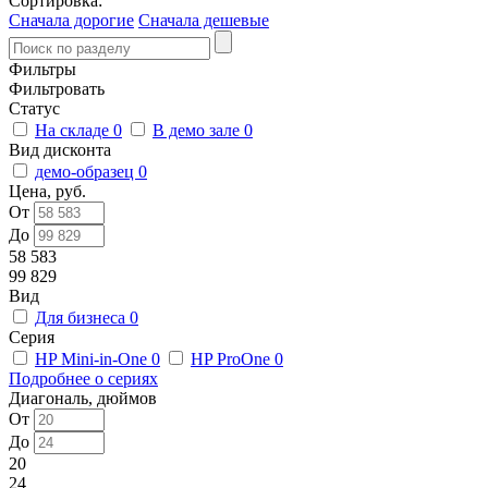
Сортировка:
Сначала дорогие
Сначала дешевые
Фильтры
Фильтровать
Статус
На складе
0
В демо зале
0
Вид дисконта
демо-образец
0
Цена, руб.
От
До
58 583
99 829
Вид
Для бизнеса
0
Серия
HP Mini-in-One
0
HP ProOne
0
Подробнее о сериях
Диагональ, дюймов
От
До
20
24