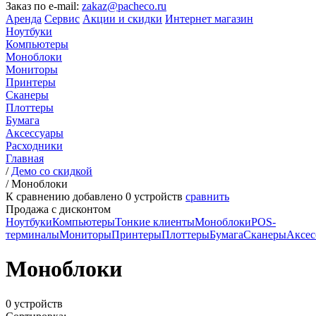
Заказ по e-mail:
zakaz@pacheco.ru
Аренда
Сервис
Акции и скидки
Интернет магазин
Ноутбуки
Компьютеры
Моноблоки
Мониторы
Принтеры
Сканеры
Плоттеры
Бумага
Аксессуары
Расходники
Главная
/
Демо со скидкой
/
Моноблоки
К сравнению добавлено
0
устройств
сравнить
Продажа с дисконтом
Ноутбуки
Компьютеры
Тонкие клиенты
Моноблоки
POS-
терминалы
Мониторы
Принтеры
Плоттеры
Бумага
Сканеры
Аксес
Моноблоки
0 устройств