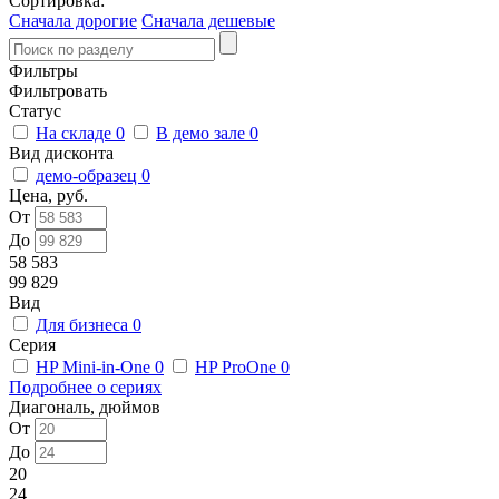
Сортировка:
Сначала дорогие
Сначала дешевые
Фильтры
Фильтровать
Статус
На складе
0
В демо зале
0
Вид дисконта
демо-образец
0
Цена, руб.
От
До
58 583
99 829
Вид
Для бизнеса
0
Серия
HP Mini-in-One
0
HP ProOne
0
Подробнее о сериях
Диагональ, дюймов
От
До
20
24