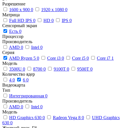
Разрешение
1600 x 900
0
1920 x 1080
0
Матрица
Full HD IPS
0
HD
0
IPS
0
Сенсорный экран
Есть
0
Процессор
Производитель
AMD
0
Intel
0
Серия
AMD Ryzen 5
0
Core i3
0
Core i5
0
Core i7
1
Модель
3500U
0
8700
0
9100T
0
9500T
0
Количество ядер
4
0
6
0
Видеокарта
Тип
Интегрированная
0
Производитель
AMD
0
Intel
0
Модель
HD Graphics 630
0
Radeon Vega 8
0
UHD Graphics
630
0
Жесткий диск, Гб