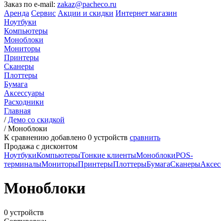
Заказ по e-mail:
zakaz@pacheco.ru
Аренда
Сервис
Акции и скидки
Интернет магазин
Ноутбуки
Компьютеры
Моноблоки
Мониторы
Принтеры
Сканеры
Плоттеры
Бумага
Аксессуары
Расходники
Главная
/
Демо со скидкой
/
Моноблоки
К сравнению добавлено
0
устройств
сравнить
Продажа с дисконтом
Ноутбуки
Компьютеры
Тонкие клиенты
Моноблоки
POS-
терминалы
Мониторы
Принтеры
Плоттеры
Бумага
Сканеры
Аксес
Моноблоки
0 устройств