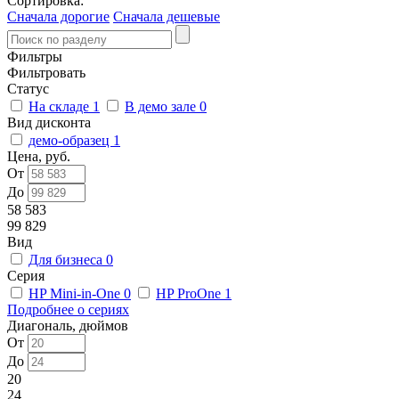
Сортировка:
Сначала дорогие
Сначала дешевые
Фильтры
Фильтровать
Статус
На складе
1
В демо зале
0
Вид дисконта
демо-образец
1
Цена, руб.
От
До
58 583
99 829
Вид
Для бизнеса
0
Серия
HP Mini-in-One
0
HP ProOne
1
Подробнее о сериях
Диагональ, дюймов
От
До
20
24