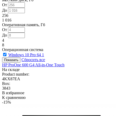
От
До
256
1 016
Оперативная память, Гб
От
До
4
8
Операционная система
Windows 10 Pro 64
1
Сбросить все
HP ProOne 600 G4 All-in-One Touch
На складе
Product number:
4KX87EA
Box:
3843
В избранное
К сравнению
-15%