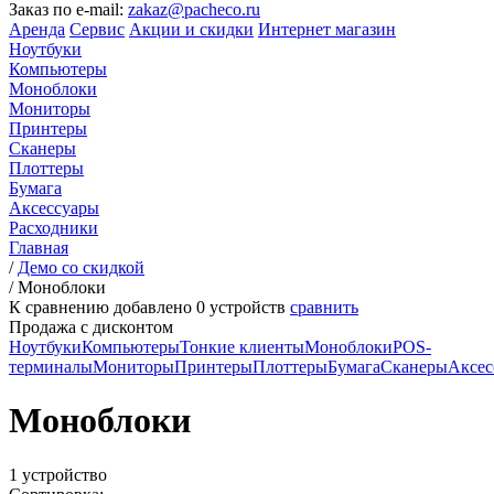
Заказ по e-mail:
zakaz@pacheco.ru
Аренда
Сервис
Акции и скидки
Интернет магазин
Ноутбуки
Компьютеры
Моноблоки
Мониторы
Принтеры
Сканеры
Плоттеры
Бумага
Аксессуары
Расходники
Главная
/
Демо со скидкой
/
Моноблоки
К сравнению добавлено
0
устройств
сравнить
Продажа с дисконтом
Ноутбуки
Компьютеры
Тонкие клиенты
Моноблоки
POS-
терминалы
Мониторы
Принтеры
Плоттеры
Бумага
Сканеры
Аксес
Моноблоки
1 устройство