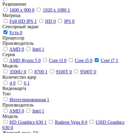
Разрешение
1600 x 900
0
1920 x 1080
1
Матрица
Full HD IPS
1
HD
0
IPS
0
Сенсорный экран
Есть
0
Процессор
Производитель
AMD
0
Intel
1
Серия
AMD Ryzen 5
0
Core i3
0
Core i5
0
Core i7
1
Модель
3500U
0
8700
1
9100T
0
9500T
0
Количество ядер
4
0
6
1
Видеокарта
Тип
Интегрированная
1
Производитель
AMD
0
Intel
1
Модель
HD Graphics 630
1
Radeon Vega 8
0
UHD Graphics
630
0
Жесткий диск, Гб