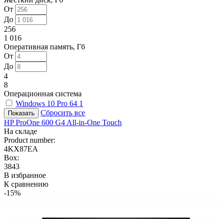
От
До
256
1 016
Оперативная память, Гб
От
До
4
8
Операционная система
Windows 10 Pro 64
1
Сбросить все
HP ProOne 600 G4 All-in-One Touch
На складе
Product number:
4KX87EA
Box:
3843
В избранное
К сравнению
-15%