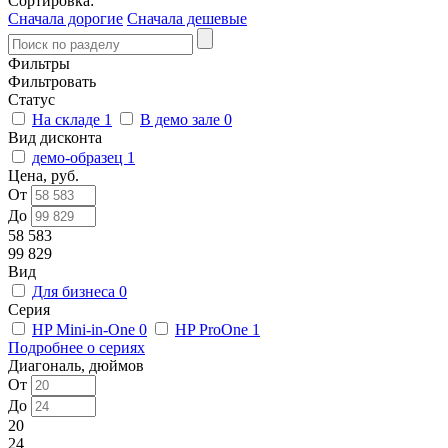
Сортировка:
Сначала дорогие
Сначала дешевые
Фильтры
Фильтровать
Статус
На складе
1
В демо зале
0
Вид дисконта
демо-образец
1
Цена, руб.
От
До
58 583
99 829
Вид
Для бизнеса
0
Серия
HP Mini-in-One
0
HP ProOne
1
Подробнее о сериях
Диагональ, дюймов
От
До
20
24