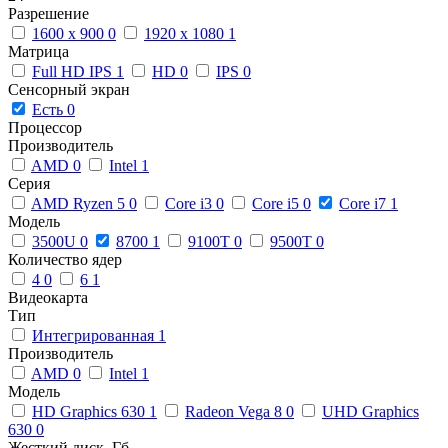
Разрешение
1600 x 900
0
1920 x 1080
1
Матрица
Full HD IPS
1
HD
0
IPS
0
Сенсорный экран
Есть
0
Процессор
Производитель
AMD
0
Intel
1
Серия
AMD Ryzen 5
0
Core i3
0
Core i5
0
Core i7
1
Модель
3500U
0
8700
1
9100T
0
9500T
0
Количество ядер
4
0
6
1
Видеокарта
Тип
Интегрированная
1
Производитель
AMD
0
Intel
1
Модель
HD Graphics 630
1
Radeon Vega 8
0
UHD Graphics
630
0
Жесткий диск, Гб