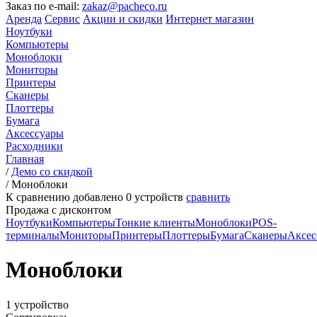
Заказ по e-mail:
zakaz@pacheco.ru
Аренда
Сервис
Акции и скидки
Интернет магазин
Ноутбуки
Компьютеры
Моноблоки
Мониторы
Принтеры
Сканеры
Плоттеры
Бумага
Аксессуары
Расходники
Главная
/
Демо со скидкой
/
Моноблоки
К сравнению добавлено
0
устройств
сравнить
Продажа с дисконтом
Ноутбуки
Компьютеры
Тонкие клиенты
Моноблоки
POS-
терминалы
Мониторы
Принтеры
Плоттеры
Бумага
Сканеры
Аксес
Моноблоки
1 устройство