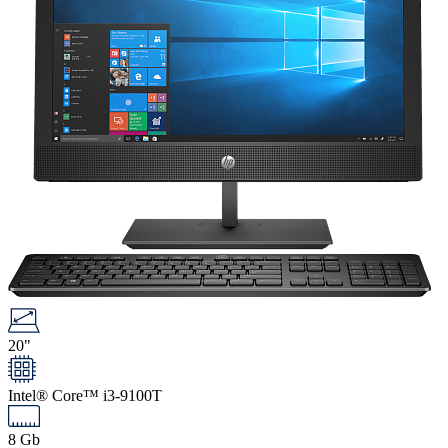
20"
Intel® Core™ i3-9100T
8 Gb