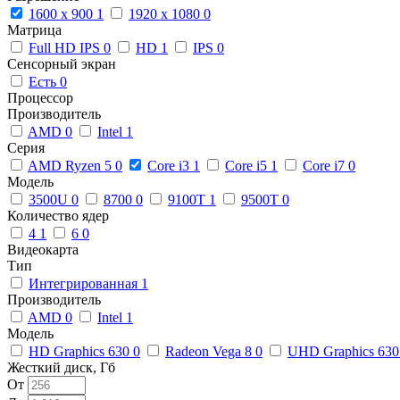
1600 x 900
1
1920 x 1080
0
Матрица
Full HD IPS
0
HD
1
IPS
0
Сенсорный экран
Есть
0
Процессор
Производитель
AMD
0
Intel
1
Серия
AMD Ryzen 5
0
Core i3
1
Core i5
1
Core i7
0
Модель
3500U
0
8700
0
9100T
1
9500T
0
Количество ядер
4
1
6
0
Видеокарта
Тип
Интегрированная
1
Производитель
AMD
0
Intel
1
Модель
HD Graphics 630
0
Radeon Vega 8
0
UHD Graphics 63
Жесткий диск, Гб
От