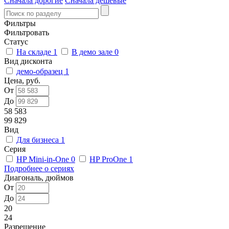
Сначала дорогие
Сначала дешевые
Фильтры
Фильтровать
Статус
На складе
1
В демо зале
0
Вид дисконта
демо-образец
1
Цена, руб.
От
До
58 583
99 829
Вид
Для бизнеса
1
Серия
HP Mini-in-One
0
HP ProOne
1
Подробнее о сериях
Диагональ, дюймов
От
До
20
24
Разрешение