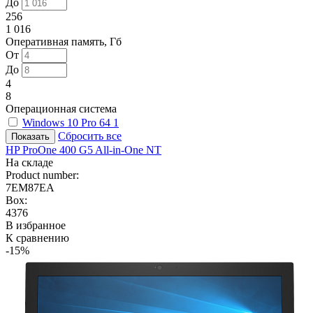
До
256
1 016
Оперативная память, Гб
От
До
4
8
Операционная система
Windows 10 Pro 64
1
Сбросить все
HP ProOne 400 G5 All-in-One NT
На складе
Product number:
7EM87EA
Box:
4376
В избранное
К сравнению
-15%