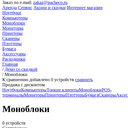
Заказ по e-mail:
zakaz@pacheco.ru
Аренда
Сервис
Акции и скидки
Интернет магазин
Ноутбуки
Компьютеры
Моноблоки
Мониторы
Принтеры
Сканеры
Плоттеры
Бумага
Аксессуары
Расходники
Главная
/
Демо со скидкой
/
Моноблоки
К сравнению добавлено
0
устройств
сравнить
Продажа с дисконтом
Ноутбуки
Компьютеры
Тонкие клиенты
Моноблоки
POS-
терминалы
Мониторы
Принтеры
Плоттеры
Бумага
Сканеры
Аксес
Моноблоки
0 устройств