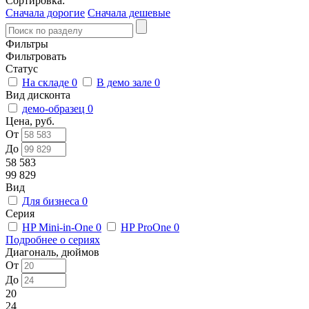
Сортировка:
Сначала дорогие
Сначала дешевые
Фильтры
Фильтровать
Статус
На складе
0
В демо зале
0
Вид дисконта
демо-образец
0
Цена, руб.
От
До
58 583
99 829
Вид
Для бизнеса
0
Серия
HP Mini-in-One
0
HP ProOne
0
Подробнее о сериях
Диагональ, дюймов
От
До
20
24