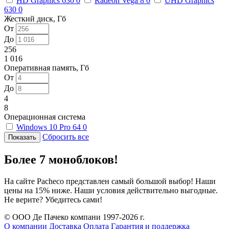
HD Graphics 630
0
Radeon Vega 8
0
UHD Graphics
630
0
Жесткий диск, Гб
От
До
256
1 016
Оперативная память, Гб
От
До
4
8
Операционная система
Windows 10 Pro 64
0
Сбросить все
Более 7 моноблоков!
На сайте Pacheco представлен самый большой выбор! Наши
цены на 15% ниже. Наши условия действительно выгодные.
Не верите? Убедитесь сами!
© ООО Де Пачеко компани 1997-2026 г.
О компании
Доставка
Оплата
Гарантия и поддержка