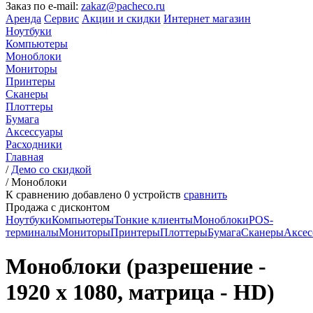
Заказ по e-mail:
zakaz@pacheco.ru
Аренда
Сервис
Акции и скидки
Интернет магазин
Ноутбуки
Компьютеры
Моноблоки
Мониторы
Принтеры
Сканеры
Плоттеры
Бумага
Аксессуары
Расходники
Главная
/
Демо со скидкой
/
Моноблоки
К сравнению добавлено
0
устройств
сравнить
Продажа с дисконтом
Ноутбуки
Компьютеры
Тонкие клиенты
Моноблоки
POS-
терминалы
Мониторы
Принтеры
Плоттеры
Бумага
Сканеры
Аксес
Моноблоки (разрешение -
1920 x 1080, матрица - HD)