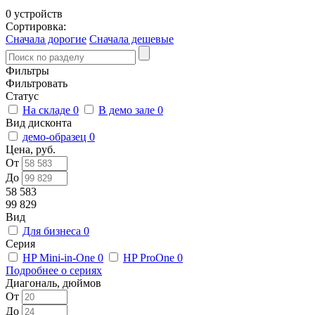
0 устройств
Сортировка:
Сначала дорогие
Сначала дешевые
Фильтры
Фильтровать
Статус
На складе
0
В демо зале
0
Вид дисконта
демо-образец
0
Цена, руб.
От
До
58 583
99 829
Вид
Для бизнеса
0
Серия
HP Mini-in-One
0
HP ProOne
0
Подробнее о сериях
Диагональ, дюймов
От
До