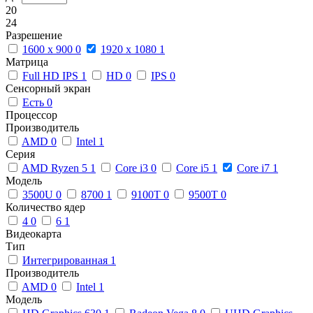
20
24
Разрешение
1600 x 900
0
1920 x 1080
1
Матрица
Full HD IPS
1
HD
0
IPS
0
Сенсорный экран
Есть
0
Процессор
Производитель
AMD
0
Intel
1
Серия
AMD Ryzen 5
1
Core i3
0
Core i5
1
Core i7
1
Модель
3500U
0
8700
1
9100T
0
9500T
0
Количество ядер
4
0
6
1
Видеокарта
Тип
Интегрированная
1
Производитель
AMD
0
Intel
1
Модель