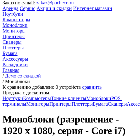
Заказ по e-mail:
zakaz@pacheco.ru
Аренда
Сервис
Акции и скидки
Интернет магазин
Ноутбуки
Компьютеры
Моноблоки
Мониторы
Принтеры
Сканеры
Плоттеры
Бумага
Аксессуары
Расходники
Главная
/
Демо со скидкой
/
Моноблоки
К сравнению добавлено
0
устройств
сравнить
Продажа с дисконтом
Ноутбуки
Компьютеры
Тонкие клиенты
Моноблоки
POS-
терминалы
Мониторы
Принтеры
Плоттеры
Бумага
Сканеры
Аксес
Моноблоки (разрешение -
1920 x 1080, серия - Core i7)