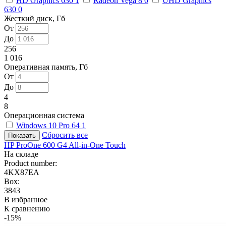
HD Graphics 630
1
Radeon Vega 8
0
UHD Graphics
630
0
Жесткий диск, Гб
От
До
256
1 016
Оперативная память, Гб
От
До
4
8
Операционная система
Windows 10 Pro 64
1
Сбросить все
HP ProOne 600 G4 All-in-One Touch
На складе
Product number:
4KX87EA
Box:
3843
В избранное
К сравнению
-15%