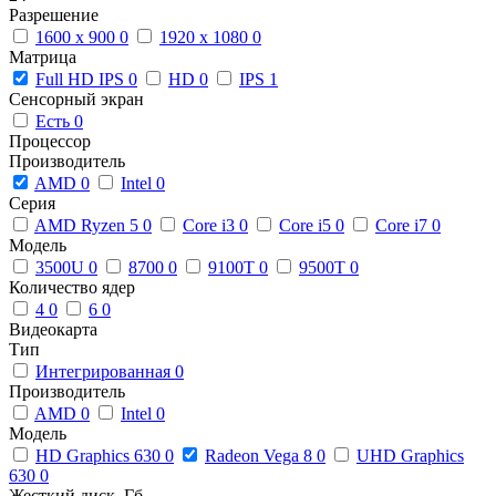
Разрешение
1600 x 900
0
1920 x 1080
0
Матрица
Full HD IPS
0
HD
0
IPS
1
Сенсорный экран
Есть
0
Процессор
Производитель
AMD
0
Intel
0
Серия
AMD Ryzen 5
0
Core i3
0
Core i5
0
Core i7
0
Модель
3500U
0
8700
0
9100T
0
9500T
0
Количество ядер
4
0
6
0
Видеокарта
Тип
Интегрированная
0
Производитель
AMD
0
Intel
0
Модель
HD Graphics 630
0
Radeon Vega 8
0
UHD Graphics
630
0
Жесткий диск, Гб