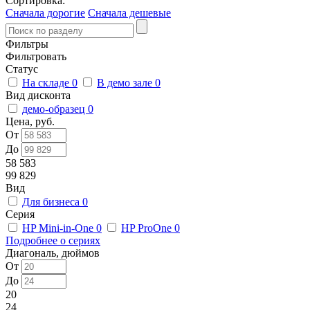
Сортировка:
Сначала дорогие
Сначала дешевые
Фильтры
Фильтровать
Статус
На складе
0
В демо зале
0
Вид дисконта
демо-образец
0
Цена, руб.
От
До
58 583
99 829
Вид
Для бизнеса
0
Серия
HP Mini-in-One
0
HP ProOne
0
Подробнее о сериях
Диагональ, дюймов
От
До
20
24