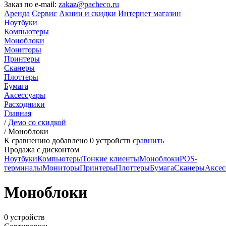
Заказ по e-mail:
zakaz@pacheco.ru
Аренда
Сервис
Акции и скидки
Интернет магазин
Ноутбуки
Компьютеры
Моноблоки
Мониторы
Принтеры
Сканеры
Плоттеры
Бумага
Аксессуары
Расходники
Главная
/
Демо со скидкой
/
Моноблоки
К сравнению добавлено
0
устройств
сравнить
Продажа с дисконтом
Ноутбуки
Компьютеры
Тонкие клиенты
Моноблоки
POS-
терминалы
Мониторы
Принтеры
Плоттеры
Бумага
Сканеры
Аксес
Моноблоки
0 устройств