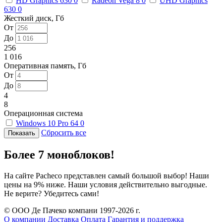
HD Graphics 630
0
Radeon Vega 8
0
UHD Graphics
630
0
Жесткий диск, Гб
От
До
256
1 016
Оперативная память, Гб
От
До
4
8
Операционная система
Windows 10 Pro 64
0
Сбросить все
Более 7 моноблоков!
На сайте Pacheco представлен самый большой выбор! Наши
цены на 9% ниже. Наши условия действительно выгодные.
Не верите? Убедитесь сами!
© ООО Де Пачеко компани 1997-2026 г.
О компании
Доставка
Оплата
Гарантия и поддержка