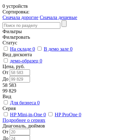
0 устройств
Сортировка:
Сначала дорогие
Сначала дешевые
Фильтры
Фильтровать
Статус
На складе
0
В демо зале
0
Вид дисконта
демо-образец
0
Цена, руб.
От
До
58 583
99 829
Вид
Для бизнеса
0
Серия
HP Mini-in-One
0
HP ProOne
0
Подробнее о сериях
Диагональ, дюймов
От
До