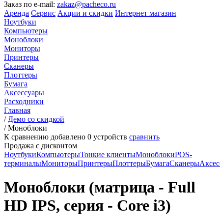
Заказ по e-mail:
zakaz@pacheco.ru
Аренда
Сервис
Акции и скидки
Интернет магазин
Ноутбуки
Компьютеры
Моноблоки
Мониторы
Принтеры
Сканеры
Плоттеры
Бумага
Аксессуары
Расходники
Главная
/
Демо со скидкой
/
Моноблоки
К сравнению добавлено
0
устройств
сравнить
Продажа с дисконтом
Ноутбуки
Компьютеры
Тонкие клиенты
Моноблоки
POS-
терминалы
Мониторы
Принтеры
Плоттеры
Бумага
Сканеры
Аксес
Моноблоки (матрица - Full
HD IPS, серия - Core i3)