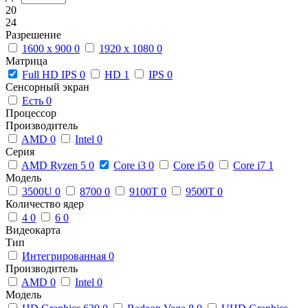
20
24
Разрешение
1600 x 900
0
1920 x 1080
0
Матрица
Full HD IPS
0
HD
1
IPS
0
Сенсорный экран
Есть
0
Процессор
Производитель
AMD
0
Intel
0
Серия
AMD Ryzen 5
0
Core i3
0
Core i5
0
Core i7
1
Модель
3500U
0
8700
0
9100T
0
9500T
0
Количество ядер
4
0
6
0
Видеокарта
Тип
Интегрированная
0
Производитель
AMD
0
Intel
0
Модель