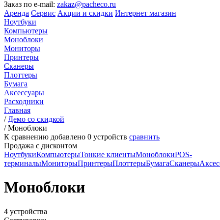
Заказ по e-mail:
zakaz@pacheco.ru
Аренда
Сервис
Акции и скидки
Интернет магазин
Ноутбуки
Компьютеры
Моноблоки
Мониторы
Принтеры
Сканеры
Плоттеры
Бумага
Аксессуары
Расходники
Главная
/
Демо со скидкой
/
Моноблоки
К сравнению добавлено
0
устройств
сравнить
Продажа с дисконтом
Ноутбуки
Компьютеры
Тонкие клиенты
Моноблоки
POS-
терминалы
Мониторы
Принтеры
Плоттеры
Бумага
Сканеры
Аксес
Моноблоки
4 устройства