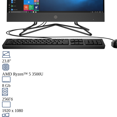
23.8"
AMD Ryzen™ 5 3500U
8 Gb
256Гб
1920 x 1080