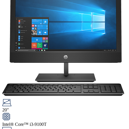
20"
Intel® Core™ i3-9100T