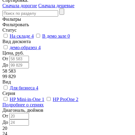
Сортировка:
Сначала дорогие
Сначала дешевые
Фильтры
Фильтровать
Статус
На складе
4
В демо зале
0
Вид дисконта
демо-образец
4
Цена, руб.
От
До
58 583
99 829
Вид
Для бизнеса
4
Серия
HP Mini-in-One
1
HP ProOne
2
Подробнее о сериях
Диагональ, дюймов
От
До
20
24