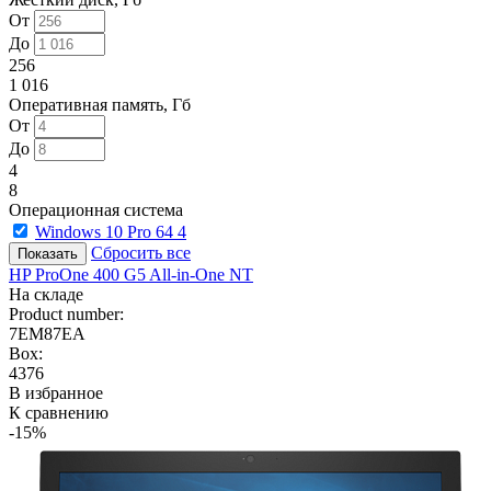
От
До
256
1 016
Оперативная память, Гб
От
До
4
8
Операционная система
Windows 10 Pro 64
4
Сбросить все
HP ProOne 400 G5 All-in-One NT
На складе
Product number:
7EM87EA
Box:
4376
В избранное
К сравнению
-15%