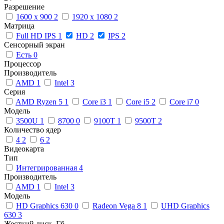
Разрешение
1600 x 900
2
1920 x 1080
2
Матрица
Full HD IPS
1
HD
2
IPS
2
Сенсорный экран
Есть
0
Процессор
Производитель
AMD
1
Intel
3
Серия
AMD Ryzen 5
1
Core i3
1
Core i5
2
Core i7
0
Модель
3500U
1
8700
0
9100T
1
9500T
2
Количество ядер
4
2
6
2
Видеокарта
Тип
Интегрированная
4
Производитель
AMD
1
Intel
3
Модель
HD Graphics 630
0
Radeon Vega 8
1
UHD Graphics
630
3
Жесткий диск, Гб