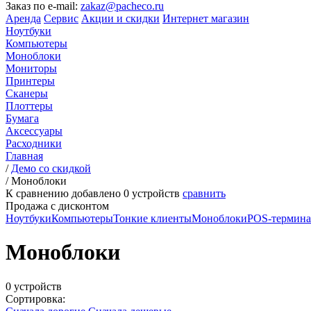
Заказ по e-mail:
zakaz@pacheco.ru
Аренда
Сервис
Акции и скидки
Интернет магазин
Ноутбуки
Компьютеры
Моноблоки
Мониторы
Принтеры
Сканеры
Плоттеры
Бумага
Аксессуары
Расходники
Главная
/
Демо со скидкой
/
Моноблоки
К сравнению добавлено
0
устройств
сравнить
Продажа с дисконтом
Ноутбуки
Компьютеры
Тонкие клиенты
Моноблоки
POS-термин
Моноблоки
0 устройств
Сортировка: