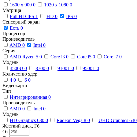
1600 x 900
0
1920 x 1080
0
Матрица
Full HD IPS
1
HD
0
IPS
0
Сенсорный экран
Есть
0
Процессор
Производитель
AMD
0
Intel
0
Серия
AMD Ryzen 5
0
Core i3
0
Core i5
0
Core i7
0
Модель
3500U
0
8700
0
9100T
0
9500T
0
Количество ядер
4
0
6
0
Видеокарта
Тип
Интегрированная
0
Производитель
AMD
0
Intel
0
Модель
HD Graphics 630
0
Radeon Vega 8
0
UHD Graphics 63
Жесткий диск, Гб
От