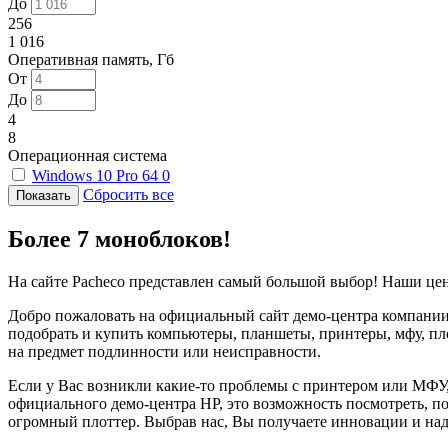
До
256
1 016
Оперативная память, Гб
От
До
4
8
Операционная система
Windows 10 Pro 64
0
Сбросить все
Более 7 моноблоков!
На сайте Pacheco представлен самый большой выбор! Наши це
Добро пожаловать на официальный сайт демо-центра компании 
подобрать и купить компьютеры, планшеты, принтеры, мфу, пл
на предмет подлинности или неисправности.
Если у Вас возникли какие-то проблемы с принтером или МФУ
официального демо-центра HP, это возможность посмотреть, п
огромный плоттер. Выбрав нас, Вы получаете инновации и на