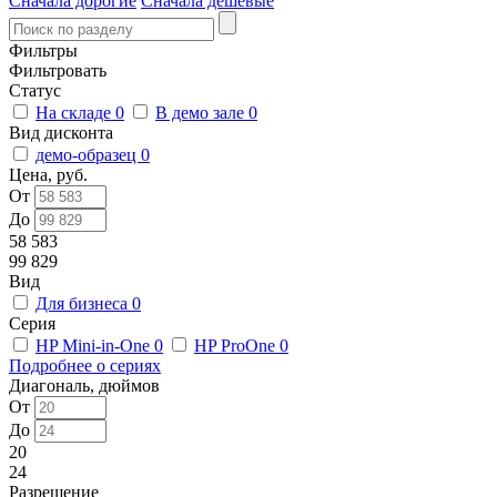
Сначала дорогие
Сначала дешевые
Фильтры
Фильтровать
Статус
На складе
0
В демо зале
0
Вид дисконта
демо-образец
0
Цена, руб.
От
До
58 583
99 829
Вид
Для бизнеса
0
Серия
HP Mini-in-One
0
HP ProOne
0
Подробнее о сериях
Диагональ, дюймов
От
До
20
24
Разрешение